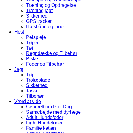
Træning og Opdragelse
Træning jagt
Sikkerhed
GPS tracker
Halsbånd og Liner
Hest
Pelspleje
Tøjler
Tøj
Regndække og Tilbehør
Piske
Foder og Tilbehør
Jagt
Tøj
Trofæplade
Sikkerhed
Tasker
Tilbehør
Værd at vide
Generelt om Prof.Dog
Samarbejde med dyrlæge
Adult Hundefoder
Light Hundefoder
Familie katten