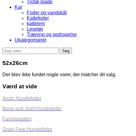
Trofæ plade
Kat
Foder og vandskål
Kattefoder
kattelem
Legetøj
Træning og opdragelse
Ukategoriseret
Søg
Søg
efter:
52x26cm
Der blev ikke fundet nogle varer, der matcher dit valg.
Værd at vide
Arctic Hundefoder
Bone and Joint Hundefoder
Familiekatten
Grain Free Hundefoder