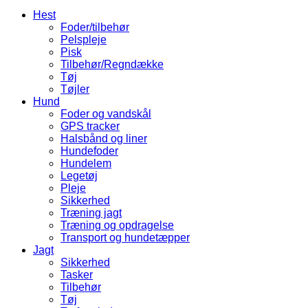
Hest
Foder/tilbehør
Pelspleje
Pisk
Tilbehør/Regndække
Tøj
Tøjler
Hund
Foder og vandskål
GPS tracker
Halsbånd og liner
Hundefoder
Hundelem
Legetøj
Pleje
Sikkerhed
Træning jagt
Træning og opdragelse
Transport og hundetæpper
Jagt
Sikkerhed
Tasker
Tilbehør
Tøj