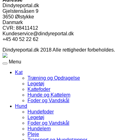
Dindyreportal.dk
Gjelstensåsen 9
3650 Ølstykke
Danmark
CVR: 88411412
Kundeservice@dindyreportal.dk
+45 40 52 22 62
Dindyreportal.dk 2018 Alle rettigheder forbeholdes.
Menu
Kat
Træning og Opdragelse
Legetøj
Kattefoder
Hunde og Kattelem
Foder og Vandskål
Hund
Hundefoder
Legetøj
Foder og Vandskål
Hundelem
Pleje
Transport og Hundetæpper