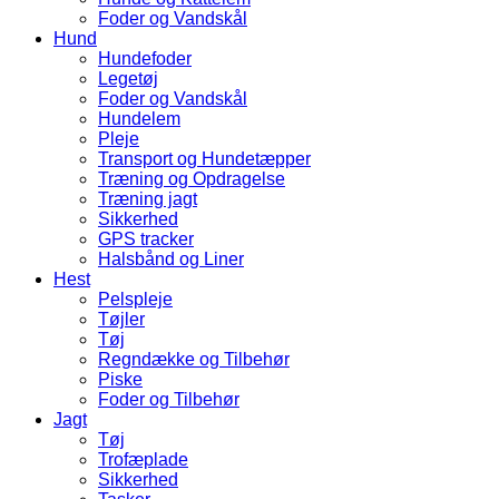
Foder og Vandskål
Hund
Hundefoder
Legetøj
Foder og Vandskål
Hundelem
Pleje
Transport og Hundetæpper
Træning og Opdragelse
Træning jagt
Sikkerhed
GPS tracker
Halsbånd og Liner
Hest
Pelspleje
Tøjler
Tøj
Regndække og Tilbehør
Piske
Foder og Tilbehør
Jagt
Tøj
Trofæplade
Sikkerhed