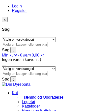
Login
Register
x
Søg
Søg
Min kurv -
0
item
0,00
kr.
Ingen varer i kurven :-(
Søg
Kat
Træning og Opdragelse
Legetøj
Kattefoder
Hunde og Kattelem