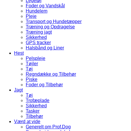
Legetøj
Foder og Vandskål
Hundelem
Pleje
Transport og Hundetæpper
Træning og Opdragelse
Træning jagt
Sikkerhed
GPS tracker
Halsbånd og Liner
Hest
Pelspleje
Tøjler
Tøj
Regndække og Tilbehør
Piske
Foder og Tilbehør
Jagt
Tøj
Trofæplade
Sikkerhed
Tasker
Tilbehør
Værd at vide
Generelt om Prof.Dog