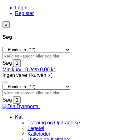
Login
Register
x
Søg
Søg
Min kurv -
0
item
0,00
kr.
Ingen varer i kurven :-(
Søg
Kat
Træning og Opdragelse
Legetøj
Kattefoder
Hunde og Kattelem