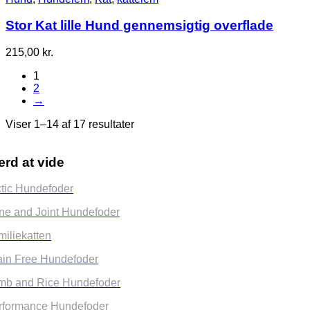
Stor Kat lille Hund gennemsigtig overflade
215,00
kr.
1
2
→
Viser 1–14 af 17 resultater
rd at vide
ctic Hundefoder
ne and Joint Hundefoder
miliekatten
ain Free Hundefoder
mb and Rice Hundefoder
rformance Hundefoder