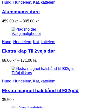
Hund
,
Hundelem
,
Kat
,
kattelem
Aluminiums døre
Prisinterval:
459,00
kr.
–
895,00
kr.
459,00 kr.
til
Vælg muligheder
895,00 kr.
Hund
,
Hundelem
,
Kat
,
kattelem
Ekstra klap Til 2vejs dør
Prisinterval:
68,00
kr.
–
171,00
kr.
68,00 kr.
til
Tilføj til kurv
171,00 kr.
Hund
,
Hundelem
,
Kat
,
kattelem
Ekstra magnet halsbånd til 932gifd
35,50
kr.