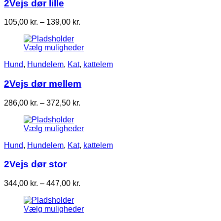
2Vejs dør lille
Prisinterval:
105,00
kr.
–
139,00
kr.
105,00 kr.
til
Vælg muligheder
139,00 kr.
Hund
,
Hundelem
,
Kat
,
kattelem
2Vejs dør mellem
Prisinterval:
286,00
kr.
–
372,50
kr.
286,00 kr.
til
Vælg muligheder
372,50 kr.
Hund
,
Hundelem
,
Kat
,
kattelem
2Vejs dør stor
Prisinterval:
344,00
kr.
–
447,00
kr.
344,00 kr.
til
Vælg muligheder
447,00 kr.