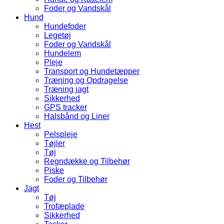
Foder og Vandskål
Hund
Hundefoder
Legetøj
Foder og Vandskål
Hundelem
Pleje
Transport og Hundetæpper
Træning og Opdragelse
Træning jagt
Sikkerhed
GPS tracker
Halsbånd og Liner
Hest
Pelspleje
Tøjler
Tøj
Regndække og Tilbehør
Piske
Foder og Tilbehør
Jagt
Tøj
Trofæplade
Sikkerhed