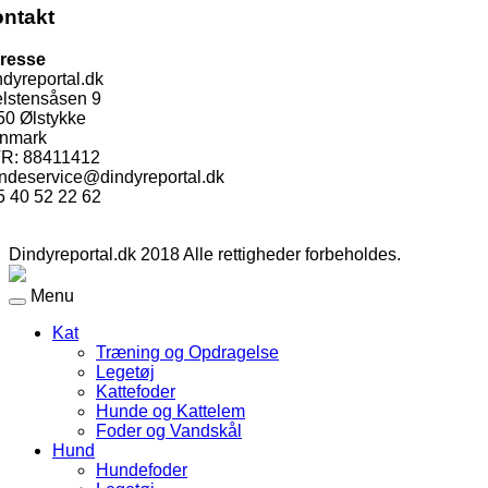
ntakt
resse
dyreportal.dk
elstensåsen 9
50 Ølstykke
nmark
R: 88411412
ndeservice@dindyreportal.dk
5 40 52 22 62
Dindyreportal.dk 2018 Alle rettigheder forbeholdes.
Menu
Kat
Træning og Opdragelse
Legetøj
Kattefoder
Hunde og Kattelem
Foder og Vandskål
Hund
Hundefoder