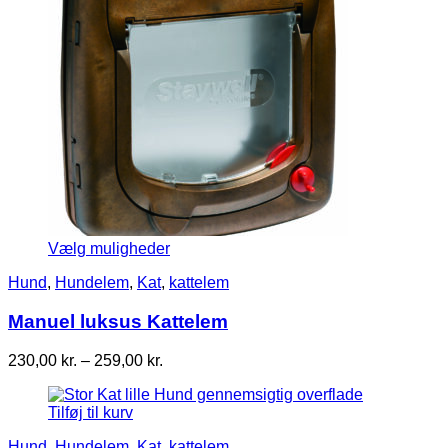
Vælg muligheder
Hund
,
Hundelem
,
Kat
,
kattelem
Manuel luksus Kattelem
Prisinterval:
230,00
kr.
–
259,00
kr.
230,00 kr.
til
Tilføj til kurv
259,00 kr.
Hund
,
Hundelem
,
Kat
,
kattelem