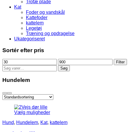
Trofæ plade
Kat
Foder og vandskål
Kattefoder
kattelem
Legetøj
Træning og opdragelse
Ukategoriseret
Sortér efter pris
Mindste
Højeste
Filter
pris
pris
Søg
Søg
efter:
Hundelem
Vælg muligheder
Hund
,
Hundelem
,
Kat
,
kattelem