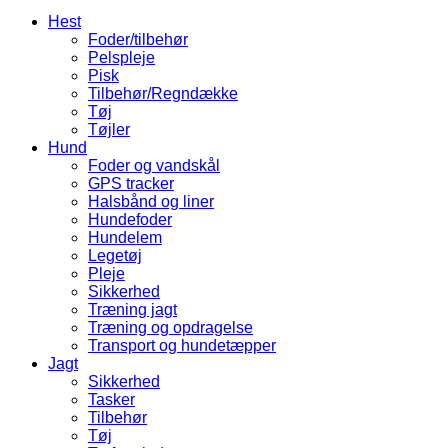
Hest
Foder/tilbehør
Pelspleje
Pisk
Tilbehør/Regndække
Tøj
Tøjler
Hund
Foder og vandskål
GPS tracker
Halsbånd og liner
Hundefoder
Hundelem
Legetøj
Pleje
Sikkerhed
Træning jagt
Træning og opdragelse
Transport og hundetæpper
Jagt
Sikkerhed
Tasker
Tilbehør
Tøj