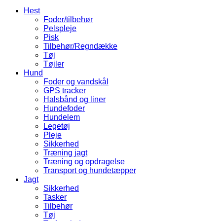
Hest
Foder/tilbehør
Pelspleje
Pisk
Tilbehør/Regndække
Tøj
Tøjler
Hund
Foder og vandskål
GPS tracker
Halsbånd og liner
Hundefoder
Hundelem
Legetøj
Pleje
Sikkerhed
Træning jagt
Træning og opdragelse
Transport og hundetæpper
Jagt
Sikkerhed
Tasker
Tilbehør
Tøj