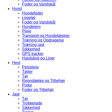
Foder og Vandskål
Hund
Hundefoder
Legetøj
Foder og Vandskål
Hundelem
Pleje
Transport og Hundetæpper
Træning og Opdragelse
Træning jagt
Sikkerhed
GPS tracker
Halsbånd og Liner
Hest
Pelspleje
Tøjler
Tøj
Regndække og Tilbehør
Piske
Foder og Tilbehør
Jagt
Tøj
Trofæplade
Sikkerhed