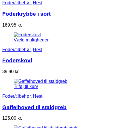
Foder/tilbehør
,
Hest
Foderkrybbe i sort
169,95
kr.
Vælg muligheder
Foder/tilbehør
,
Hest
Foderskovl
39,90
kr.
Tilføj til kurv
Foder/tilbehør
,
Hest
Gaffelhoved til staldgreb
125,00
kr.