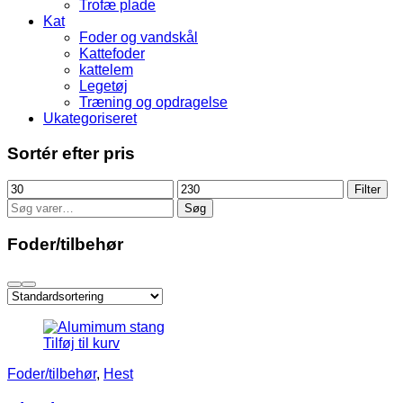
Trofæ plade
Kat
Foder og vandskål
Kattefoder
kattelem
Legetøj
Træning og opdragelse
Ukategoriseret
Sortér efter pris
Mindste
Højeste
Filter
pris
pris
Søg
Søg
efter:
Foder/tilbehør
Tilføj til kurv
Foder/tilbehør
,
Hest