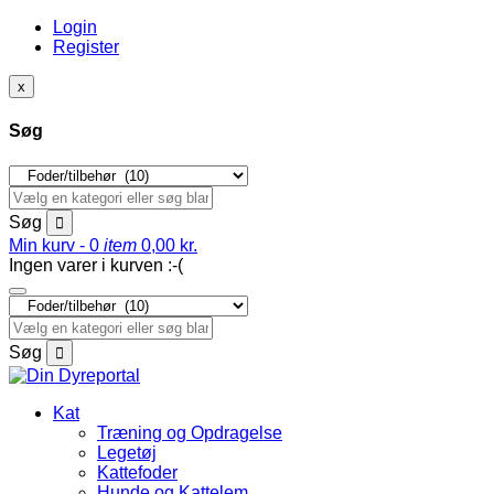
Login
Register
x
Søg
Søg
Min kurv -
0
item
0,00
kr.
Ingen varer i kurven :-(
Søg
Kat
Træning og Opdragelse
Legetøj
Kattefoder
Hunde og Kattelem