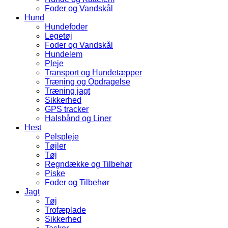
Foder og Vandskål
Hund
Hundefoder
Legetøj
Foder og Vandskål
Hundelem
Pleje
Transport og Hundetæpper
Træning og Opdragelse
Træning jagt
Sikkerhed
GPS tracker
Halsbånd og Liner
Hest
Pelspleje
Tøjler
Tøj
Regndække og Tilbehør
Piske
Foder og Tilbehør
Jagt
Tøj
Trofæplade
Sikkerhed