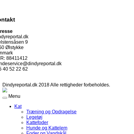
ntakt
resse
dyreportal.dk
elstensåsen 9
50 Ølstykke
nmark
R: 88411412
ndeservice@dindyreportal.dk
5 40 52 22 62
Dindyreportal.dk 2018 Alle rettigheder forbeholdes.
Menu
Kat
Træning og Opdragelse
Legetøj
Kattefoder
Hunde og Kattelem
Foder og Vandskål