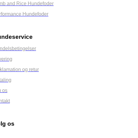
mb and Rice Hundefoder
rformance Hundefoder
ndeservice
ndelsbetingelser
vering
klamation og retur
taling
 os
ntakt
lg os