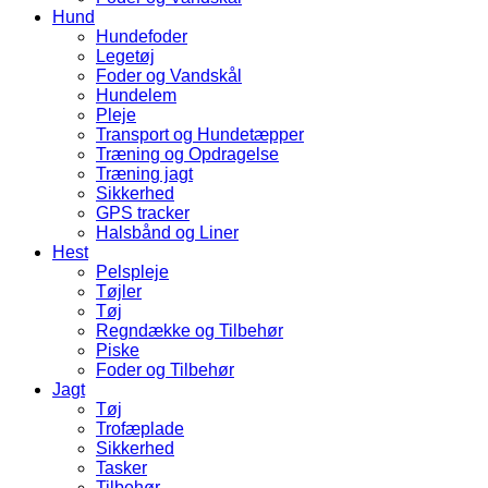
Hund
Hundefoder
Legetøj
Foder og Vandskål
Hundelem
Pleje
Transport og Hundetæpper
Træning og Opdragelse
Træning jagt
Sikkerhed
GPS tracker
Halsbånd og Liner
Hest
Pelspleje
Tøjler
Tøj
Regndække og Tilbehør
Piske
Foder og Tilbehør
Jagt
Tøj
Trofæplade
Sikkerhed
Tasker
Tilbehør