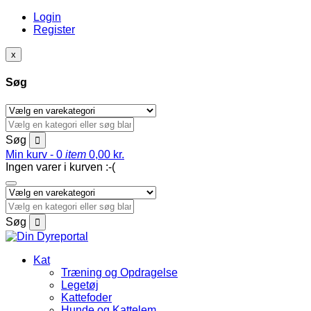
Login
Register
x
Søg
Søg
Min kurv -
0
item
0,00
kr.
Ingen varer i kurven :-(
Søg
Kat
Træning og Opdragelse
Legetøj
Kattefoder
Hunde og Kattelem