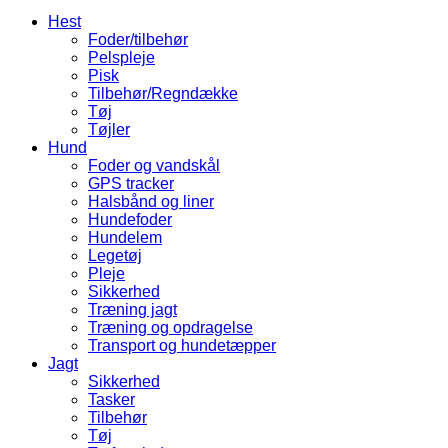
Hest
Foder/tilbehør
Pelspleje
Pisk
Tilbehør/Regndække
Tøj
Tøjler
Hund
Foder og vandskål
GPS tracker
Halsbånd og liner
Hundefoder
Hundelem
Legetøj
Pleje
Sikkerhed
Træning jagt
Træning og opdragelse
Transport og hundetæpper
Jagt
Sikkerhed
Tasker
Tilbehør
Tøj