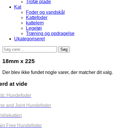
Trofæ plade
Kat
Foder og vandskål
Kattefoder
kattelem
Legetøj
Træning og opdragelse
Ukategoriseret
Søg
Søg
efter:
18mm x 225
Der blev ikke fundet nogle varer, der matcher dit valg.
rd at vide
ctic Hundefoder
ne and Joint Hundefoder
miliekatten
ain Free Hundefoder