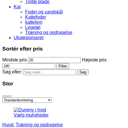
Trofæ plade
Kat
Foder og vandskål
Kattefoder
kattelem
Legetøj
Træning og opdragelse
Ukategoriseret
Sortér efter pris
Mindste pris
Højeste pris
Filter
Søg efter:
Søg
Stor
Vælg muligheder
Hund
,
Træning og opdragelse