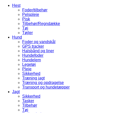
Hest
Foder/tilbehør
Pelspleje
Pisk
Tilbehør/Regndække
Tøj
Tøjler
Hund
Foder og vandskål
GPS tracker
Halsbånd og liner
Hundefoder
Hundelem
Legetøj
Pleje
Sikkerhed
Træning jagt
Træning og opdragelse
Transport og hundetæpper
Jagt
Sikkerhed
Tasker
Tilbehør
Tøj