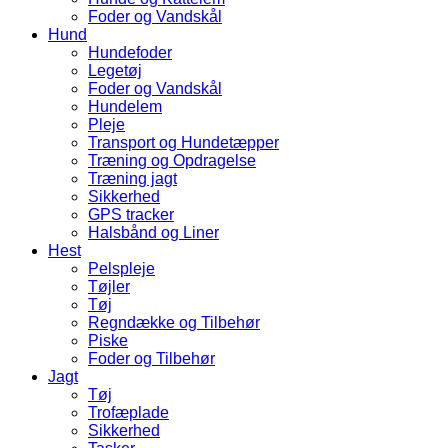
Foder og Vandskål
Hund
Hundefoder
Legetøj
Foder og Vandskål
Hundelem
Pleje
Transport og Hundetæpper
Træning og Opdragelse
Træning jagt
Sikkerhed
GPS tracker
Halsbånd og Liner
Hest
Pelspleje
Tøjler
Tøj
Regndække og Tilbehør
Piske
Foder og Tilbehør
Jagt
Tøj
Trofæplade
Sikkerhed