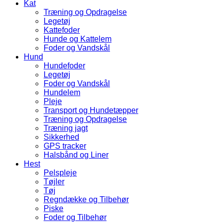
Kat
Træning og Opdragelse
Legetøj
Kattefoder
Hunde og Kattelem
Foder og Vandskål
Hund
Hundefoder
Legetøj
Foder og Vandskål
Hundelem
Pleje
Transport og Hundetæpper
Træning og Opdragelse
Træning jagt
Sikkerhed
GPS tracker
Halsbånd og Liner
Hest
Pelspleje
Tøjler
Tøj
Regndække og Tilbehør
Piske
Foder og Tilbehør