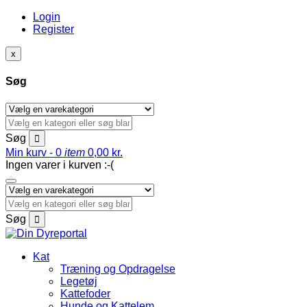
Login
Register
x
Søg
Søg
Min kurv -
0
item
0,00
kr.
Ingen varer i kurven :-(
Søg
Kat
Træning og Opdragelse
Legetøj
Kattefoder
Hunde og Kattelem