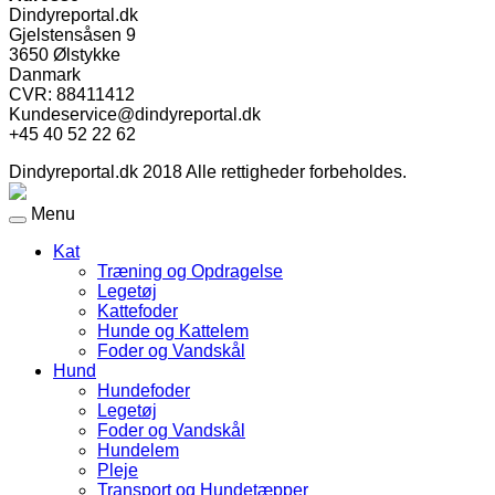
Dindyreportal.dk
Gjelstensåsen 9
3650 Ølstykke
Danmark
CVR: 88411412
Kundeservice@dindyreportal.dk
+45 40 52 22 62
Dindyreportal.dk 2018 Alle rettigheder forbeholdes.
Menu
Kat
Træning og Opdragelse
Legetøj
Kattefoder
Hunde og Kattelem
Foder og Vandskål
Hund
Hundefoder
Legetøj
Foder og Vandskål
Hundelem
Pleje
Transport og Hundetæpper