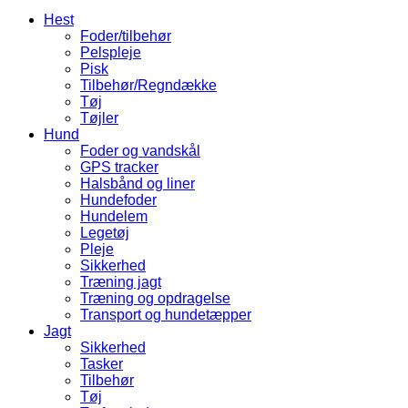
Hest
Foder/tilbehør
Pelspleje
Pisk
Tilbehør/Regndække
Tøj
Tøjler
Hund
Foder og vandskål
GPS tracker
Halsbånd og liner
Hundefoder
Hundelem
Legetøj
Pleje
Sikkerhed
Træning jagt
Træning og opdragelse
Transport og hundetæpper
Jagt
Sikkerhed
Tasker
Tilbehør
Tøj