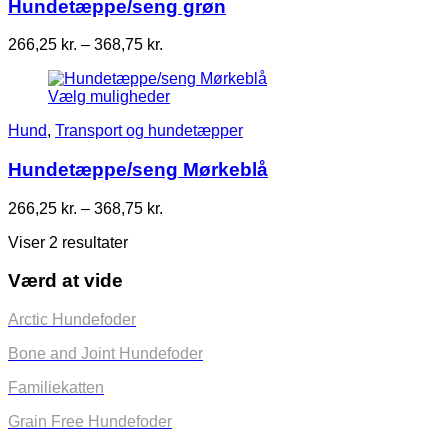
Hundetæppe/seng grøn
Prisinterval:
266,25
kr.
–
368,75
kr.
266,25 kr.
til
Vælg muligheder
368,75 kr.
Hund
,
Transport og hundetæpper
Hundetæppe/seng Mørkeblå
Prisinterval:
266,25
kr.
–
368,75
kr.
266,25 kr.
Viser 2 resultater
til
368,75 kr.
Værd at vide
Arctic Hundefoder
Bone and Joint Hundefoder
Familiekatten
Grain Free Hundefoder