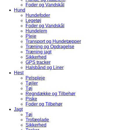
Foder og Vandskål
Hund
Hundefoder
Legetøj
Foder og Vandskål
Hundelem
Pleje
Transport og Hundetæpper
Træning og Opdragelse
Træning jagt
Sikkerhed
GPS tracker
Halsbånd og Liner
Hest
Pelspleje
Tøjler
Tøj
Regndække og Tilbehør
Piske
Foder og Tilbehør
Jagt
Tøj
Trofæplade
Sikkerhed