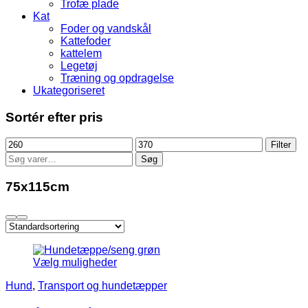
Trofæ plade
Kat
Foder og vandskål
Kattefoder
kattelem
Legetøj
Træning og opdragelse
Ukategoriseret
Sortér efter pris
Mindste
Højeste
Filter
pris
pris
Søg
Søg
efter:
75x115cm
Vælg muligheder
Hund
,
Transport og hundetæpper