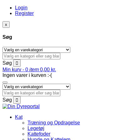
Login
Register
x
Søg
Søg
Min kurv -
0
item
0,00
kr.
Ingen varer i kurven :-(
Søg
Kat
Træning og Opdragelse
Legetøj
Kattefoder
Hunde og Kattelem