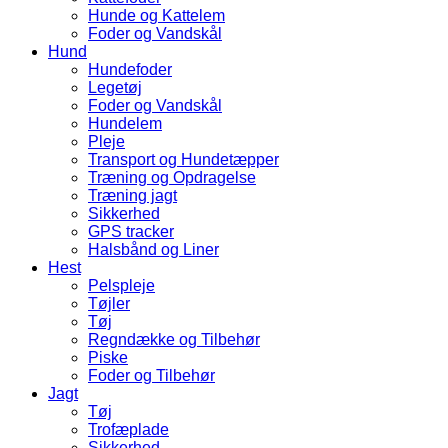
Hunde og Kattelem
Foder og Vandskål
Hund
Hundefoder
Legetøj
Foder og Vandskål
Hundelem
Pleje
Transport og Hundetæpper
Træning og Opdragelse
Træning jagt
Sikkerhed
GPS tracker
Halsbånd og Liner
Hest
Pelspleje
Tøjler
Tøj
Regndække og Tilbehør
Piske
Foder og Tilbehør
Jagt
Tøj
Trofæplade
Sikkerhed