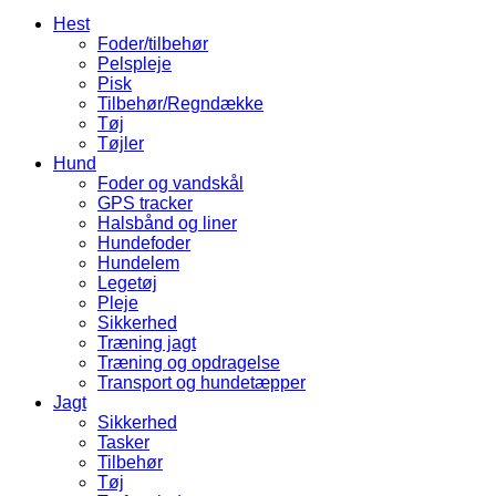
Hest
Foder/tilbehør
Pelspleje
Pisk
Tilbehør/Regndække
Tøj
Tøjler
Hund
Foder og vandskål
GPS tracker
Halsbånd og liner
Hundefoder
Hundelem
Legetøj
Pleje
Sikkerhed
Træning jagt
Træning og opdragelse
Transport og hundetæpper
Jagt
Sikkerhed
Tasker
Tilbehør
Tøj