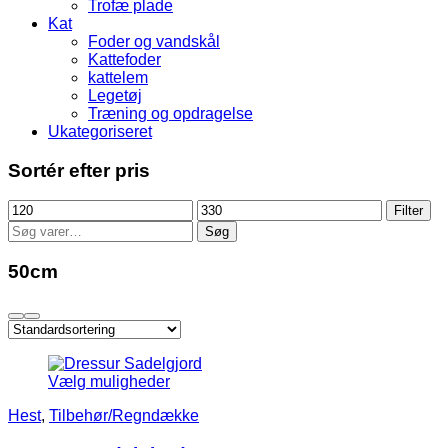
Trofæ plade
Kat
Foder og vandskål
Kattefoder
kattelem
Legetøj
Træning og opdragelse
Ukategoriseret
Sortér efter pris
Mindste
Højeste
Filter
pris
pris
Søg
Søg
efter:
50cm
Vælg muligheder
Hest
,
Tilbehør/Regndække