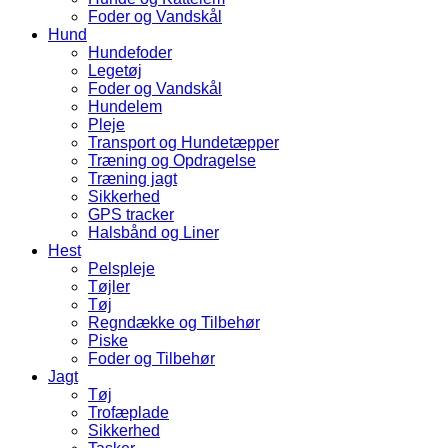
Foder og Vandskål
Hund
Hundefoder
Legetøj
Foder og Vandskål
Hundelem
Pleje
Transport og Hundetæpper
Træning og Opdragelse
Træning jagt
Sikkerhed
GPS tracker
Halsbånd og Liner
Hest
Pelspleje
Tøjler
Tøj
Regndække og Tilbehør
Piske
Foder og Tilbehør
Jagt
Tøj
Trofæplade
Sikkerhed