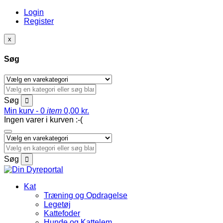
Login
Register
x
Søg
Søg
Min kurv -
0
item
0,00
kr.
Ingen varer i kurven :-(
Søg
Kat
Træning og Opdragelse
Legetøj
Kattefoder
Hunde og Kattelem