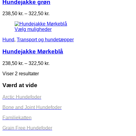
Hundejakke grøn
Prisinterval:
238,50
kr.
–
322,50
kr.
238,50 kr.
til
Vælg muligheder
322,50 kr.
Hund
,
Transport og hundetæpper
Hundejakke Mørkeblå
Prisinterval:
238,50
kr.
–
322,50
kr.
238,50 kr.
Viser 2 resultater
til
322,50 kr.
Værd at vide
Arctic Hundefoder
Bone and Joint Hundefoder
Familiekatten
Grain Free Hundefoder