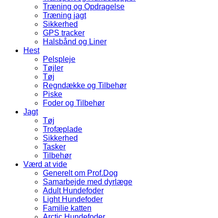
Træning og Opdragelse
Træning jagt
Sikkerhed
GPS tracker
Halsbånd og Liner
Hest
Pelspleje
Tøjler
Tøj
Regndække og Tilbehør
Piske
Foder og Tilbehør
Jagt
Tøj
Trofæplade
Sikkerhed
Tasker
Tilbehør
Værd at vide
Generelt om Prof.Dog
Samarbejde med dyrlæge
Adult Hundefoder
Light Hundefoder
Familie katten
Arctic Hundefoder