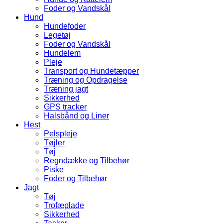
Foder og Vandskål
Hund
Hundefoder
Legetøj
Foder og Vandskål
Hundelem
Pleje
Transport og Hundetæpper
Træning og Opdragelse
Træning jagt
Sikkerhed
GPS tracker
Halsbånd og Liner
Hest
Pelspleje
Tøjler
Tøj
Regndække og Tilbehør
Piske
Foder og Tilbehør
Jagt
Tøj
Trofæplade
Sikkerhed