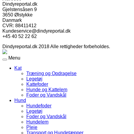
Dindyreportal.dk
Gjelstensåsen 9
3650 Ølstykke
Danmark
CVR: 88411412
Kundeservice@dindyreportal.dk
+45 40 52 22 62
Dindyreportal.dk 2018 Alle rettigheder forbeholdes.
Menu
Kat
Træning og Opdragelse
Legetøj
Kattefoder
Hunde og Kattelem
Foder og Vandskål
Hund
Hundefoder
Legetøj
Foder og Vandskål
Hundelem
Pleje
Transport og Hundetæpper