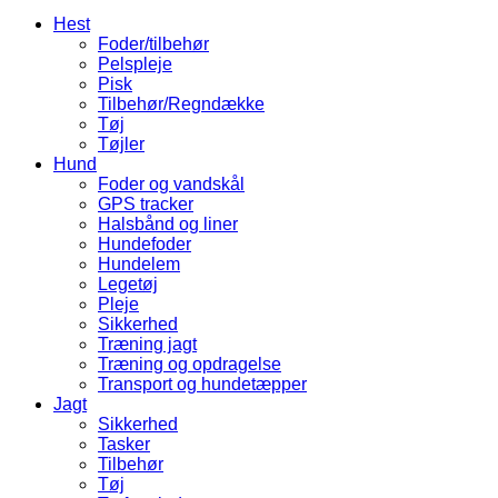
Hest
Foder/tilbehør
Pelspleje
Pisk
Tilbehør/Regndække
Tøj
Tøjler
Hund
Foder og vandskål
GPS tracker
Halsbånd og liner
Hundefoder
Hundelem
Legetøj
Pleje
Sikkerhed
Træning jagt
Træning og opdragelse
Transport og hundetæpper
Jagt
Sikkerhed
Tasker
Tilbehør
Tøj