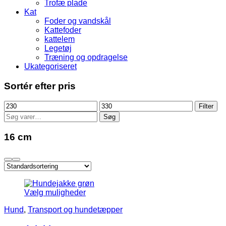
Trofæ plade
Kat
Foder og vandskål
Kattefoder
kattelem
Legetøj
Træning og opdragelse
Ukategoriseret
Sortér efter pris
Mindste
Højeste
Filter
pris
pris
Søg
Søg
efter:
16 cm
Vælg muligheder
Hund
,
Transport og hundetæpper