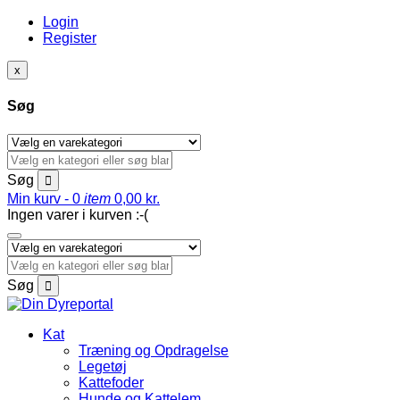
Login
Register
x
Søg
Søg
Min kurv -
0
item
0,00
kr.
Ingen varer i kurven :-(
Søg
Kat
Træning og Opdragelse
Legetøj
Kattefoder
Hunde og Kattelem