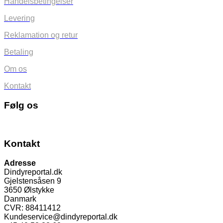
Handelsbetingelser
Levering
Reklamation og retur
Betaling
Om os
Kontakt
Følg os
Kontakt
Adresse
Dindyreportal.dk
Gjelstensåsen 9
3650 Ølstykke
Danmark
CVR: 88411412
Kundeservice@dindyreportal.dk