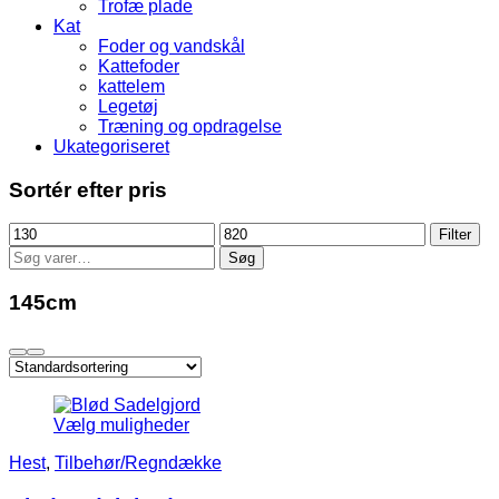
Trofæ plade
Kat
Foder og vandskål
Kattefoder
kattelem
Legetøj
Træning og opdragelse
Ukategoriseret
Sortér efter pris
Mindste
Højeste
Filter
pris
pris
Søg
Søg
efter:
145cm
Vælg muligheder
Hest
,
Tilbehør/Regndække