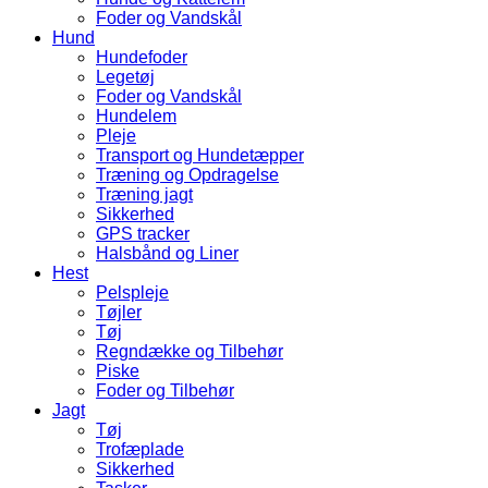
Foder og Vandskål
Hund
Hundefoder
Legetøj
Foder og Vandskål
Hundelem
Pleje
Transport og Hundetæpper
Træning og Opdragelse
Træning jagt
Sikkerhed
GPS tracker
Halsbånd og Liner
Hest
Pelspleje
Tøjler
Tøj
Regndække og Tilbehør
Piske
Foder og Tilbehør
Jagt
Tøj
Trofæplade
Sikkerhed