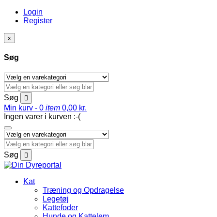
Login
Register
x
Søg
Søg
Min kurv -
0
item
0,00
kr.
Ingen varer i kurven :-(
Søg
Kat
Træning og Opdragelse
Legetøj
Kattefoder
Hunde og Kattelem