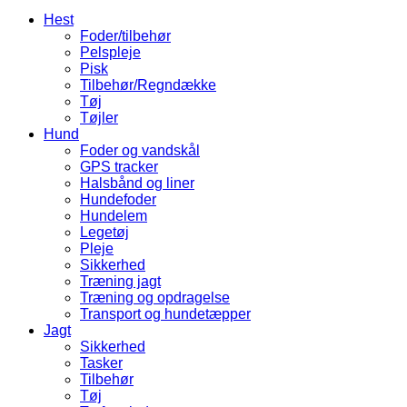
Hest
Foder/tilbehør
Pelspleje
Pisk
Tilbehør/Regndække
Tøj
Tøjler
Hund
Foder og vandskål
GPS tracker
Halsbånd og liner
Hundefoder
Hundelem
Legetøj
Pleje
Sikkerhed
Træning jagt
Træning og opdragelse
Transport og hundetæpper
Jagt
Sikkerhed
Tasker
Tilbehør
Tøj