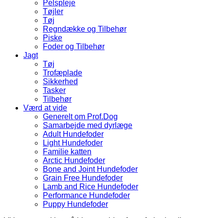
Pelspleje
Tøjler
Tøj
Regndække og Tilbehør
Piske
Foder og Tilbehør
Jagt
Tøj
Trofæplade
Sikkerhed
Tasker
Tilbehør
Værd at vide
Generelt om Prof.Dog
Samarbejde med dyrlæge
Adult Hundefoder
Light Hundefoder
Familie katten
Arctic Hundefoder
Bone and Joint Hundefoder
Grain Free Hundefoder
Lamb and Rice Hundefoder
Performance Hundefoder
Puppy Hundefoder