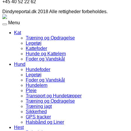
+45 40 52 22 62
Dindyreportal.dk 2018 Alle rettigheder forbeholdes.
Menu
Kat
Træning og Opdragelse
Legetøj
Kattefoder
Hunde og Kattelem
Foder og Vandskål
Hund
Hundefoder
Legetøj
Foder og Vandskål
Hundelem
Pleje
Transport og Hundetæpper
Træning og Opdragelse
Træning jagt
Sikkerhed
GPS tracker
Halsbånd og Liner
Hest