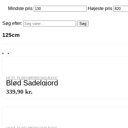
Mindste pris
Højeste pris
Søg efter:
Søg
125cm
HEST
,
TILBEHØR/REGNDÆKKE
Blød Sadelgjord
339,90
kr.