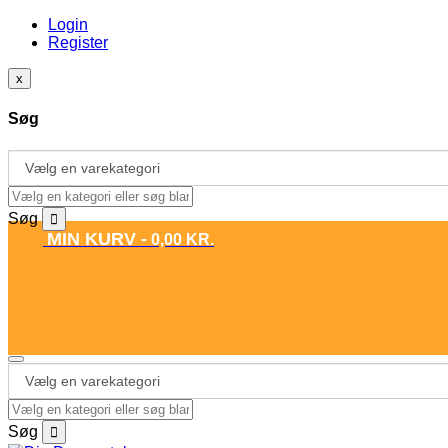
Login
Register
x
Søg
Søg
MIN KURV -
0,00
KR.
Søg