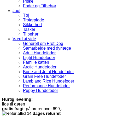
Piske
Foder og Tilbehør
Jagt
Tøj
Trofæplade
Sikkerhed
Tasker
Tilbehør
Værd at vide
Generelt om Prof.Dog
Samarbejde med dyrlæge
Adult Hundefoder
Light Hundefoder
Familie katten
Arctic Hundefoder
Bone and Joint Hundefoder
Grain Free Hundefoder
Lamb and Rice Hundefoder
Performance Hundefoder
Puppy Hundefoder
Hurtig levering:
lige til døren
gratis fragt:
på ordrer over 699,-
altid 14 dages returret