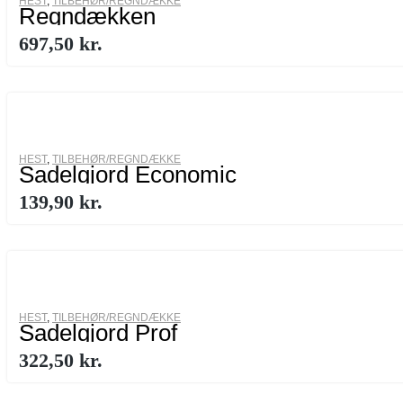
HEST
,
TILBEHØR/REGNDÆKKE
Regndækken
697,50
kr.
HEST
,
TILBEHØR/REGNDÆKKE
Sadelgjord Economic
139,90
kr.
HEST
,
TILBEHØR/REGNDÆKKE
Sadelgjord Prof
322,50
kr.