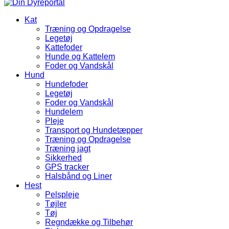
Kat
Træning og Opdragelse
Legetøj
Kattefoder
Hunde og Kattelem
Foder og Vandskål
Hund
Hundefoder
Legetøj
Foder og Vandskål
Hundelem
Pleje
Transport og Hundetæpper
Træning og Opdragelse
Træning jagt
Sikkerhed
GPS tracker
Halsbånd og Liner
Hest
Pelspleje
Tøjler
Tøj
Regndække og Tilbehør