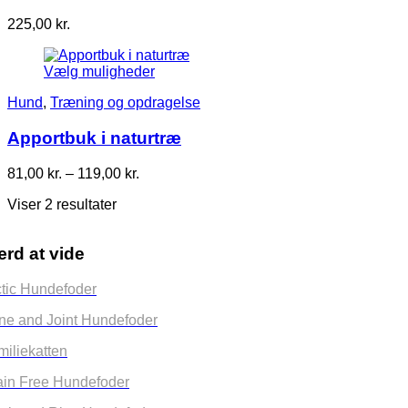
225,00
kr.
Vælg muligheder
Hund
,
Træning og opdragelse
Apportbuk i naturtræ
Prisinterval:
81,00
kr.
–
119,00
kr.
81,00 kr.
Viser 2 resultater
til
119,00 kr.
rd at vide
ctic Hundefoder
ne and Joint Hundefoder
miliekatten
ain Free Hundefoder