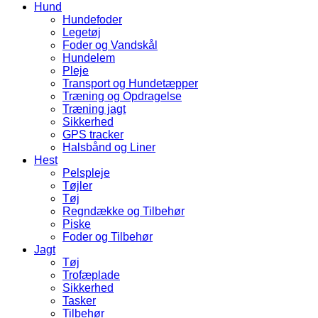
Hund
Hundefoder
Legetøj
Foder og Vandskål
Hundelem
Pleje
Transport og Hundetæpper
Træning og Opdragelse
Træning jagt
Sikkerhed
GPS tracker
Halsbånd og Liner
Hest
Pelspleje
Tøjler
Tøj
Regndække og Tilbehør
Piske
Foder og Tilbehør
Jagt
Tøj
Trofæplade
Sikkerhed
Tasker
Tilbehør