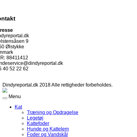
ntakt
resse
dyreportal.dk
elstensåsen 9
50 Ølstykke
nmark
R: 88411412
ndeservice@dindyreportal.dk
5 40 52 22 62
Dindyreportal.dk 2018 Alle rettigheder forbeholdes.
Menu
Kat
Træning og Opdragelse
Legetøj
Kattefoder
Hunde og Kattelem
Foder og Vandskål