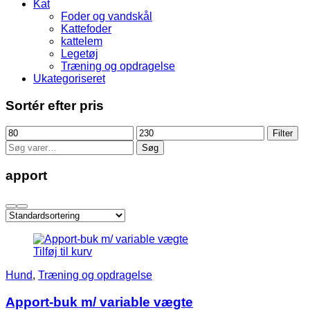
Kat
Foder og vandskål
Kattefoder
kattelem
Legetøj
Træning og opdragelse
Ukategoriseret
Sortér efter pris
Mindste
Højeste
Filter
pris
pris
Søg
Søg
efter:
apport
Tilføj til kurv
Hund
,
Træning og opdragelse
Apport-buk m/ variable vægte