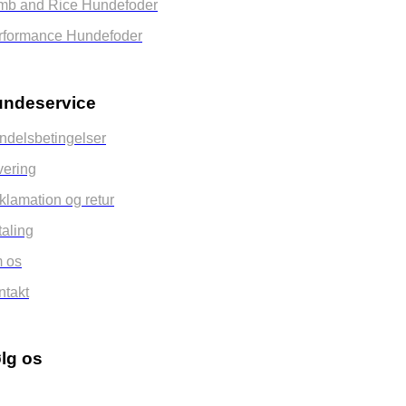
mb and Rice Hundefoder
rformance Hundefoder
ndeservice
ndelsbetingelser
vering
klamation og retur
taling
 os
ntakt
lg os