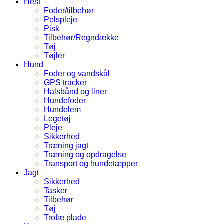
Hest
Foder/tilbehør
Pelspleje
Pisk
Tilbehør/Regndække
Tøj
Tøjler
Hund
Foder og vandskål
GPS tracker
Halsbånd og liner
Hundefoder
Hundelem
Legetøj
Pleje
Sikkerhed
Træning jagt
Træning og opdragelse
Transport og hundetæpper
Jagt
Sikkerhed
Tasker
Tilbehør
Tøj
Trofæ plade