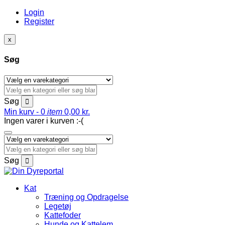
Login
Register
x
Søg
Søg
Min kurv -
0
item
0,00
kr.
Ingen varer i kurven :-(
Søg
Kat
Træning og Opdragelse
Legetøj
Kattefoder
Hunde og Kattelem