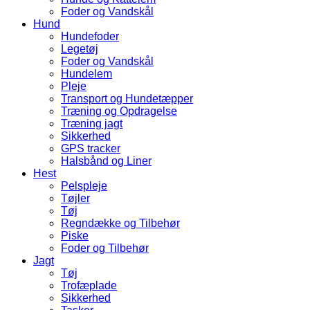
Foder og Vandskål
Hund
Hundefoder
Legetøj
Foder og Vandskål
Hundelem
Pleje
Transport og Hundetæpper
Træning og Opdragelse
Træning jagt
Sikkerhed
GPS tracker
Halsbånd og Liner
Hest
Pelspleje
Tøjler
Tøj
Regndække og Tilbehør
Piske
Foder og Tilbehør
Jagt
Tøj
Trofæplade
Sikkerhed