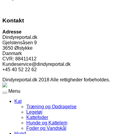
Kontakt
Adresse
Dindyreportal.dk
Gjelstensåsen 9
3650 Ølstykke
Danmark
CVR: 88411412
Kundeservice@dindyreportal.dk
+45 40 52 22 62
Dindyreportal.dk 2018 Alle rettigheder forbeholdes.
Menu
Kat
Træning og Opdragelse
Legetøj
Kattefoder
Hunde og Kattelem
Foder og Vandskål
Hund