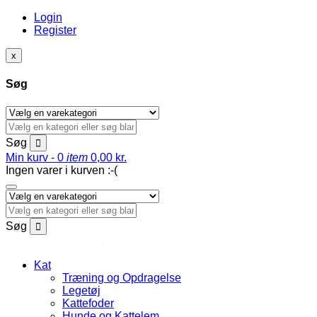
Login
Register
x
Søg
Søg
Min kurv -
0
item
0,00
kr.
Ingen varer i kurven :-(
Søg
Kat
Træning og Opdragelse
Legetøj
Kattefoder
Hunde og Kattelem