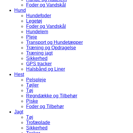
Foder og Vandskål
Hund
Hundefoder
Legetøj
Foder og Vandskål
Hundelem
Pleje
Transport og Hundetæpper
Træning og Opdragelse
Træning jagt
Sikkerhed
GPS tracker
Halsbånd og Liner
Hest
Pelspleje
Tøjler
Tøj
Regndække og Tilbehør
Piske
Foder og Tilbehør
Jagt
Tøj
Trofæplade
Sikkerhed