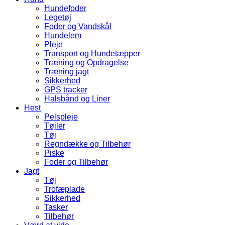
Hundefoder
Legetøj
Foder og Vandskål
Hundelem
Pleje
Transport og Hundetæpper
Træning og Opdragelse
Træning jagt
Sikkerhed
GPS tracker
Halsbånd og Liner
Hest
Pelspleje
Tøjler
Tøj
Regndække og Tilbehør
Piske
Foder og Tilbehør
Jagt
Tøj
Trofæplade
Sikkerhed
Tasker
Tilbehør