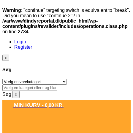
Warning
: "continue" targeting switch is equivalent to "break".
Did you mean to use "continue 2"? in
/var/www/dindyreportal.dk/public_html/wp-
content/plugins/revslider/includes/operations.class.php
on line
2734
Login
Register
x
Søg
Søg
MIN KURV -
0,00
KR.