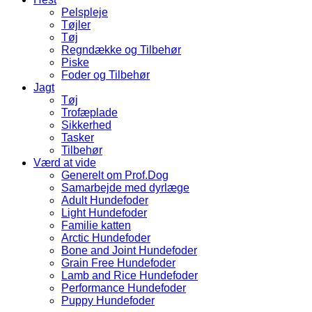
Pelspleje
Tøjler
Tøj
Regndække og Tilbehør
Piske
Foder og Tilbehør
Jagt
Tøj
Trofæplade
Sikkerhed
Tasker
Tilbehør
Værd at vide
Generelt om Prof.Dog
Samarbejde med dyrlæge
Adult Hundefoder
Light Hundefoder
Familie katten
Arctic Hundefoder
Bone and Joint Hundefoder
Grain Free Hundefoder
Lamb and Rice Hundefoder
Performance Hundefoder
Puppy Hundefoder