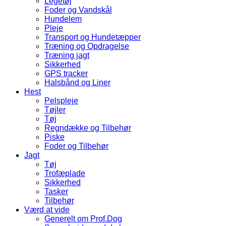
Legetøj
Foder og Vandskål
Hundelem
Pleje
Transport og Hundetæpper
Træning og Opdragelse
Træning jagt
Sikkerhed
GPS tracker
Halsbånd og Liner
Hest
Pelspleje
Tøjler
Tøj
Regndække og Tilbehør
Piske
Foder og Tilbehør
Jagt
Tøj
Trofæplade
Sikkerhed
Tasker
Tilbehør
Værd at vide
Generelt om Prof.Dog