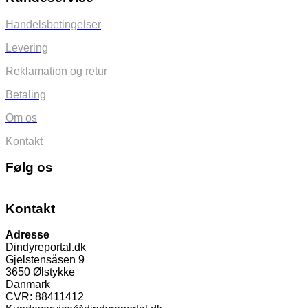
Handelsbetingelser
Levering
Reklamation og retur
Betaling
Om os
Kontakt
Følg os
Kontakt
Adresse
Dindyreportal.dk
Gjelstensåsen 9
3650 Ølstykke
Danmark
CVR: 88411412