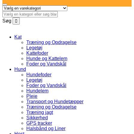
Søg
Kat
Træning og Opdragelse
Legetøj
Kattefoder
Hunde og Kattelem
Foder og Vandskål
Hund
Hundefoder
Legetøj
Foder og Vandskål
Hundelem
Pleje
Transport og Hundetæpper
Træning og Opdragelse
Træning jagt
Sikkerhed
GPS tracker
Halsbånd og Liner
Hest