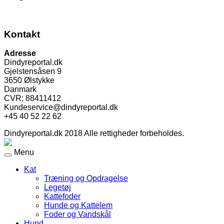
Kontakt
Adresse
Dindyreportal.dk
Gjelstensåsen 9
3650 Ølstykke
Danmark
CVR: 88411412
Kundeservice@dindyreportal.dk
+45 40 52 22 62
Dindyreportal.dk 2018 Alle rettigheder forbeholdes.
Menu
Kat
Træning og Opdragelse
Legetøj
Kattefoder
Hunde og Kattelem
Foder og Vandskål
Hund