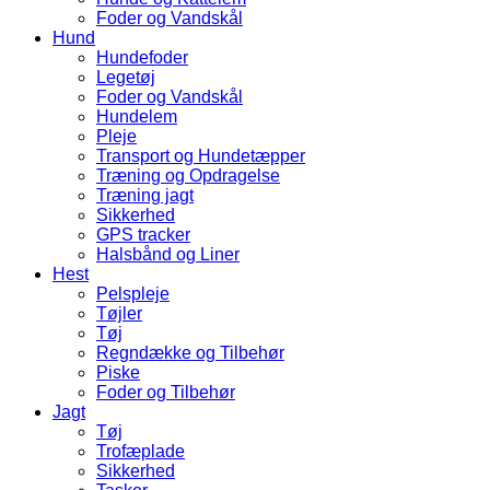
Foder og Vandskål
Hund
Hundefoder
Legetøj
Foder og Vandskål
Hundelem
Pleje
Transport og Hundetæpper
Træning og Opdragelse
Træning jagt
Sikkerhed
GPS tracker
Halsbånd og Liner
Hest
Pelspleje
Tøjler
Tøj
Regndække og Tilbehør
Piske
Foder og Tilbehør
Jagt
Tøj
Trofæplade
Sikkerhed