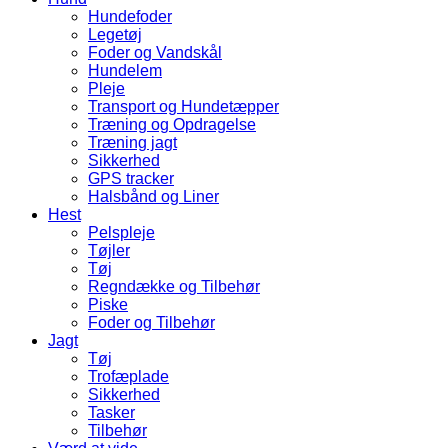
Hundefoder
Legetøj
Foder og Vandskål
Hundelem
Pleje
Transport og Hundetæpper
Træning og Opdragelse
Træning jagt
Sikkerhed
GPS tracker
Halsbånd og Liner
Hest
Pelspleje
Tøjler
Tøj
Regndække og Tilbehør
Piske
Foder og Tilbehør
Jagt
Tøj
Trofæplade
Sikkerhed
Tasker
Tilbehør