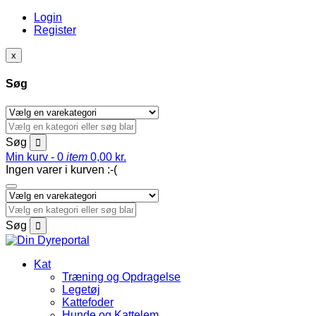
Login
Register
x
Søg
Søg
Min kurv -
0
item
0,00
kr.
Ingen varer i kurven :-(
Søg
Kat
Træning og Opdragelse
Legetøj
Kattefoder
Hunde og Kattelem