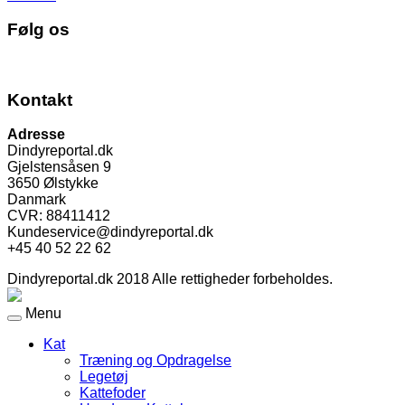
Følg os
Kontakt
Adresse
Dindyreportal.dk
Gjelstensåsen 9
3650 Ølstykke
Danmark
CVR: 88411412
Kundeservice@dindyreportal.dk
+45 40 52 22 62
Dindyreportal.dk 2018 Alle rettigheder forbeholdes.
Menu
Kat
Træning og Opdragelse
Legetøj
Kattefoder