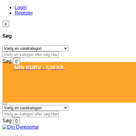
Login
Register
x
Søg
Søg
MIN KURV -
0,00
KR.
Søg