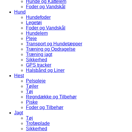
Hunde og Kattelem
Foder og Vandskål
Hund
Hundefoder
Legetøj
Foder og Vandskål
Hundelem
Pleje
Transport og Hundetæpper
Træning og Opdragelse
Træning jagt
Sikkerhed
GPS tracker
Halsbånd og Liner
Hest
Pelspleje
Tøjler
Tøj
Regndække og Tilbehør
Piske
Foder og Tilbehør
Jagt
Tøj
Trofæplade
Sikkerhed