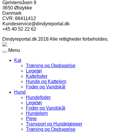
Gjelstensåsen 9
3650 Ølstykke
Danmark
CVR: 88411412
Kundeservice@dindyreportal.dk
+45 40 52 22 62
Dindyreportal.dk 2018 Alle rettigheder forbeholdes.
Menu
Kat
Træning og Opdragelse
Legetøj
Kattefoder
Hunde og Kattelem
Foder og Vandskål
Hund
Hundefoder
Legetøj
Foder og Vandskål
Hundelem
Pleje
Transport og Hundetæpper
Træning og Opdragelse