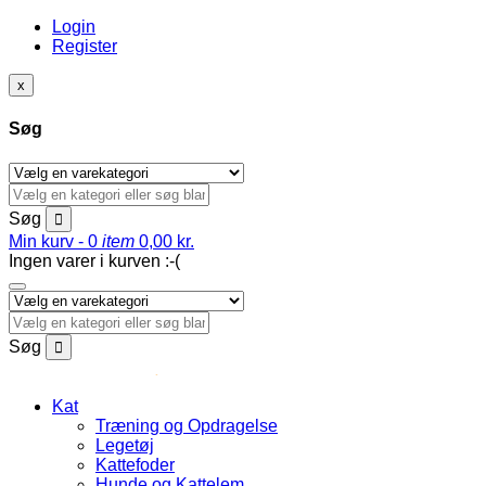
Login
Register
x
Søg
Søg
Min kurv -
0
item
0,00
kr.
Ingen varer i kurven :-(
Søg
Kat
Træning og Opdragelse
Legetøj
Kattefoder
Hunde og Kattelem