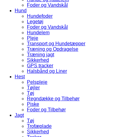
Foder og Vandskål
Hund
Hundefoder
Legetøj
Foder og Vandskål
Hundelem
Pleje
Transport og Hundetæpper
Træning og Opdragelse
Træning jagt
Sikkerhed
GPS tracker
Halsbånd og Liner
Hest
Pelspleje
Tøjler
Tøj
Regndække og Tilbehør
Piske
Foder og Tilbehør
Jagt
Tøj
Trofæplade
Sikkerhed