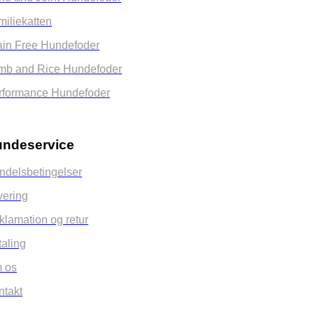
miliekatten
ain Free Hundefoder
mb and Rice Hundefoder
rformance Hundefoder
ndeservice
ndelsbetingelser
vering
klamation og retur
taling
 os
ntakt