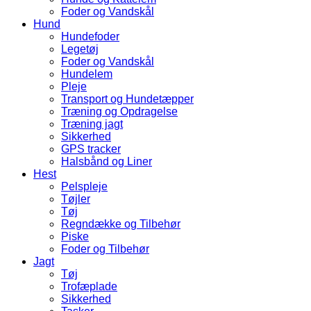
Foder og Vandskål
Hund
Hundefoder
Legetøj
Foder og Vandskål
Hundelem
Pleje
Transport og Hundetæpper
Træning og Opdragelse
Træning jagt
Sikkerhed
GPS tracker
Halsbånd og Liner
Hest
Pelspleje
Tøjler
Tøj
Regndække og Tilbehør
Piske
Foder og Tilbehør
Jagt
Tøj
Trofæplade
Sikkerhed