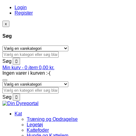
Login
Register
x
Søg
Søg
Min kurv -
0
item
0,00
kr.
Ingen varer i kurven :-(
Søg
Kat
Træning og Opdragelse
Legetøj
Kattefoder
Hunde og Kattelem