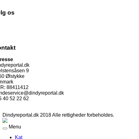
lg os
ntakt
resse
dyreportal.dk
elstensåsen 9
50 Ølstykke
nmark
R: 88411412
ndeservice@dindyreportal.dk
5 40 52 22 62
Dindyreportal.dk 2018 Alle rettigheder forbeholdes.
Menu
Kat