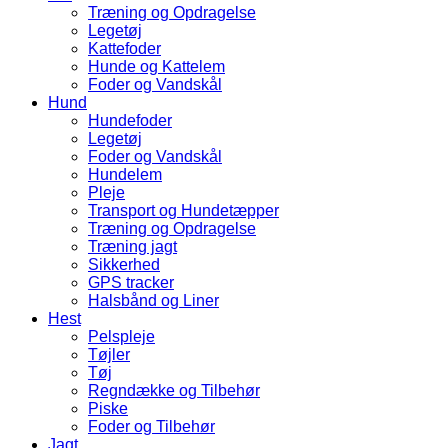
Træning og Opdragelse
Legetøj
Kattefoder
Hunde og Kattelem
Foder og Vandskål
Hund
Hundefoder
Legetøj
Foder og Vandskål
Hundelem
Pleje
Transport og Hundetæpper
Træning og Opdragelse
Træning jagt
Sikkerhed
GPS tracker
Halsbånd og Liner
Hest
Pelspleje
Tøjler
Tøj
Regndække og Tilbehør
Piske
Foder og Tilbehør
Jagt