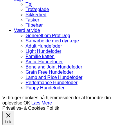
Tøj
Trofæplade
Sikkerhed
Tasker
Tilbehør
Værd at vide
Generelt om Prof.Dog
Samarbejde med dyrlæge
Adult Hundefoder
Light Hundefoder
Familie katten
Arctic Hundefoder
Bone and Joint Hundefoder
Grain Free Hundefoder
Lamb and Rice Hundefoder
Performance Hundefoder
Puppy Hundefoder
Vi bruger cookies på hjemmesiden for at forbedre din
oplevelse
OK
Læs Mere
Privatlivs- & Cookies Politik
Luk