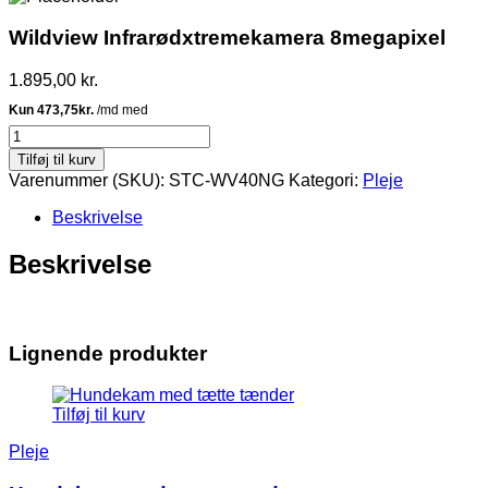
Wildview Infrarødxtremekamera 8megapixel
1.895,00
kr.
Wildview
Infrarødxtremekamera
Tilføj til kurv
8megapixel
Varenummer (SKU):
STC-WV40NG
Kategori:
Pleje
antal
Beskrivelse
Beskrivelse
Lignende produkter
Tilføj til kurv
Pleje