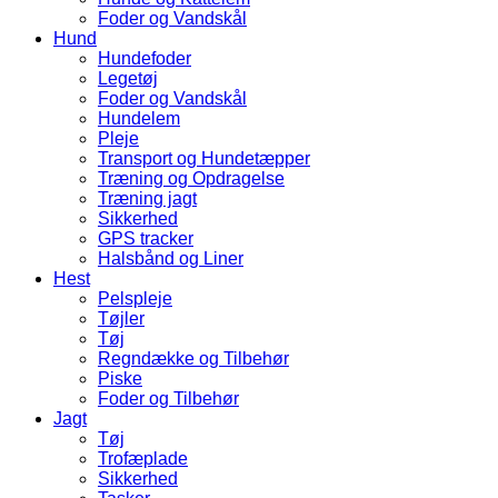
Foder og Vandskål
Hund
Hundefoder
Legetøj
Foder og Vandskål
Hundelem
Pleje
Transport og Hundetæpper
Træning og Opdragelse
Træning jagt
Sikkerhed
GPS tracker
Halsbånd og Liner
Hest
Pelspleje
Tøjler
Tøj
Regndække og Tilbehør
Piske
Foder og Tilbehør
Jagt
Tøj
Trofæplade
Sikkerhed