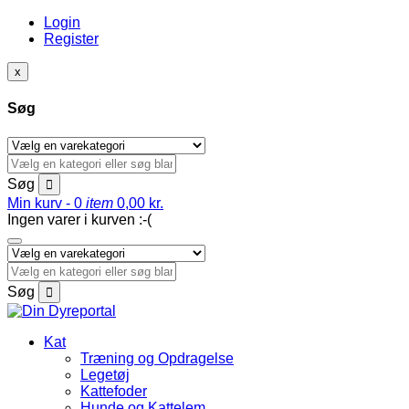
Login
Register
x
Søg
Søg
Min kurv -
0
item
0,00
kr.
Ingen varer i kurven :-(
Søg
Kat
Træning og Opdragelse
Legetøj
Kattefoder
Hunde og Kattelem