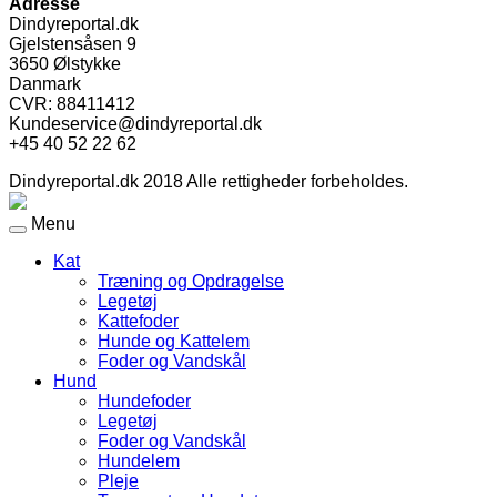
Adresse
Dindyreportal.dk
Gjelstensåsen 9
3650 Ølstykke
Danmark
CVR: 88411412
Kundeservice@dindyreportal.dk
+45 40 52 22 62
Dindyreportal.dk 2018 Alle rettigheder forbeholdes.
Menu
Kat
Træning og Opdragelse
Legetøj
Kattefoder
Hunde og Kattelem
Foder og Vandskål
Hund
Hundefoder
Legetøj
Foder og Vandskål
Hundelem
Pleje