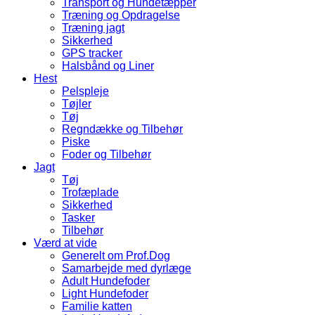
Transport og Hundetæpper
Træning og Opdragelse
Træning jagt
Sikkerhed
GPS tracker
Halsbånd og Liner
Hest
Pelspleje
Tøjler
Tøj
Regndække og Tilbehør
Piske
Foder og Tilbehør
Jagt
Tøj
Trofæplade
Sikkerhed
Tasker
Tilbehør
Værd at vide
Generelt om Prof.Dog
Samarbejde med dyrlæge
Adult Hundefoder
Light Hundefoder
Familie katten