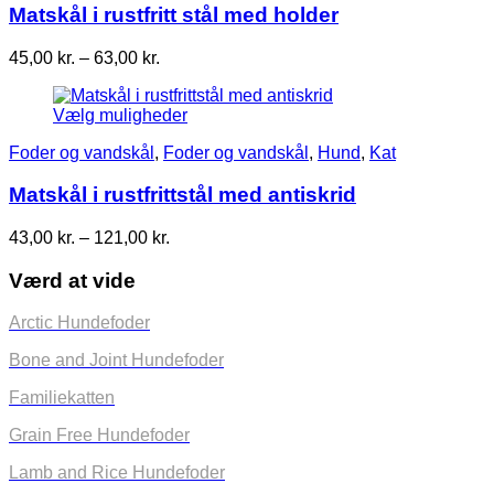
Matskål i rustfritt stål med holder
Prisinterval:
45,00
kr.
–
63,00
kr.
45,00 kr.
til
Vælg muligheder
63,00 kr.
Foder og vandskål
,
Foder og vandskål
,
Hund
,
Kat
Matskål i rustfrittstål med antiskrid
Prisinterval:
43,00
kr.
–
121,00
kr.
43,00 kr.
til
Værd at vide
121,00 kr.
Arctic Hundefoder
Bone and Joint Hundefoder
Familiekatten
Grain Free Hundefoder
Lamb and Rice Hundefoder