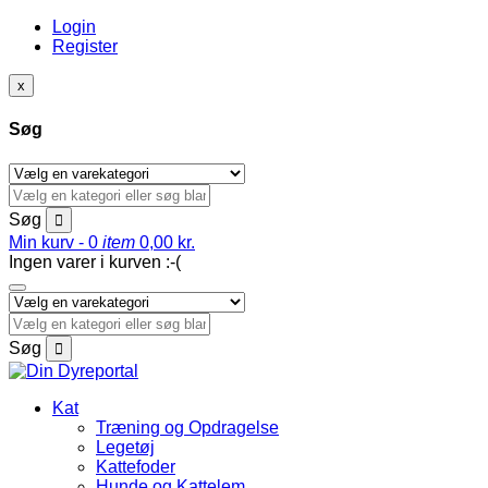
Login
Register
x
Søg
Søg
Min kurv -
0
item
0,00
kr.
Ingen varer i kurven :-(
Søg
Kat
Træning og Opdragelse
Legetøj
Kattefoder
Hunde og Kattelem