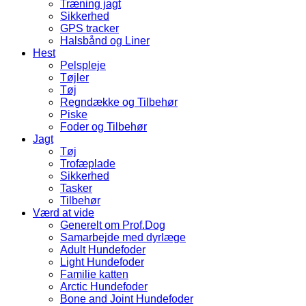
Træning jagt
Sikkerhed
GPS tracker
Halsbånd og Liner
Hest
Pelspleje
Tøjler
Tøj
Regndække og Tilbehør
Piske
Foder og Tilbehør
Jagt
Tøj
Trofæplade
Sikkerhed
Tasker
Tilbehør
Værd at vide
Generelt om Prof.Dog
Samarbejde med dyrlæge
Adult Hundefoder
Light Hundefoder
Familie katten
Arctic Hundefoder
Bone and Joint Hundefoder