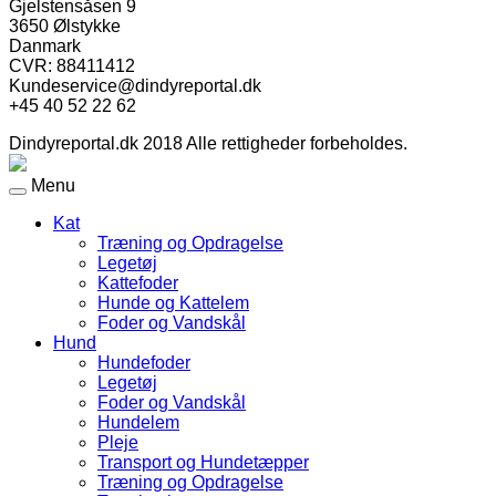
Gjelstensåsen 9
3650 Ølstykke
Danmark
CVR: 88411412
Kundeservice@dindyreportal.dk
+45 40 52 22 62
Dindyreportal.dk 2018 Alle rettigheder forbeholdes.
Menu
Kat
Træning og Opdragelse
Legetøj
Kattefoder
Hunde og Kattelem
Foder og Vandskål
Hund
Hundefoder
Legetøj
Foder og Vandskål
Hundelem
Pleje
Transport og Hundetæpper
Træning og Opdragelse