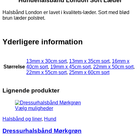
Hundehalsbånd London Sort Læder
Halsbånd London er lavet i kvalitets-læder. Sort med blød
brun læder polstret.
Yderligere information
13mm x 30cm sort
,
13mm x 35cm sort
,
16mm x
Størrelse
40cm sort
,
19mm x 45cm sort
,
22mm x 50cm sort
,
22mm x 55cm sort
,
25mm x 60cm sort
Lignende produkter
Vælg muligheder
Halsbånd og liner
,
Hund
Dressurhalsbånd Mørkgrøn