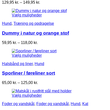
Prisinterval:
129,95
kr.
–
149,95
kr.
129,95 kr.
til
Vælg muligheder
149,95 kr.
Hund
,
Træning og opdragelse
Dummy i natur og orange stof
Prisinterval:
59,95
kr.
–
118,00
kr.
59,95 kr.
til
Vælg muligheder
118,00 kr.
Halsbånd og liner
,
Hund
Sporliner / føreliner sort
Prisinterval:
65,00
kr.
–
125,00
kr.
65,00 kr.
til
Vælg muligheder
125,00 kr.
Foder og vandskål
,
Foder og vandskål
,
Hund
,
Kat