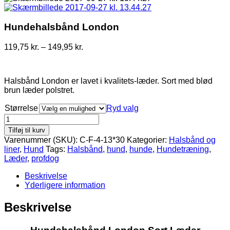
Hundehalsbånd London
Prisinterval:
119,75
kr.
–
149,95
kr.
119,75 kr.
til
149,95 kr.
Halsbånd London er lavet i kvalitets-læder. Sort med blød
brun læder polstret.
Størrelse
Ryd valg
Hundehalsbånd
London
Tilføj til kurv
antal
Varenummer (SKU):
C-F-4-13*30
Kategorier:
Halsbånd og
liner
,
Hund
Tags:
Halsbånd
,
hund
,
hunde
,
Hundetræning
,
Læder
,
profdog
Beskrivelse
Yderligere information
Beskrivelse