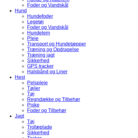
Foder og Vandskål
Hund
Hundefoder
Legetøj
Foder og Vandskål
Hundelem
Pleje
Transport og Hundetæpper
Træning og Opdragelse
Træning jagt
Sikkerhed
GPS tracker
Halsbånd og Liner
Hest
Pelspleje
Tøjler
Tøj
Regndække og Tilbehør
Piske
Foder og Tilbehør
Jagt
Tøj
Trofæplade
Sikkerhed