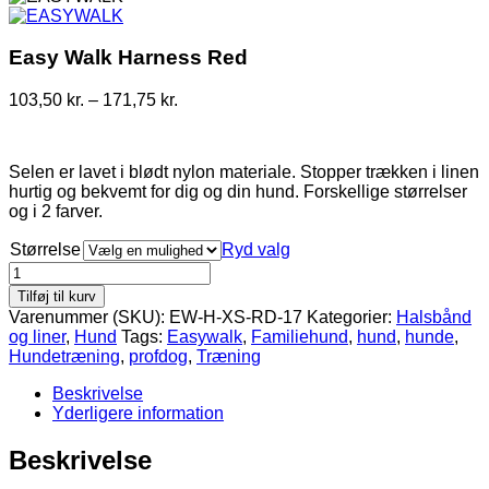
Easy Walk Harness Red
Prisinterval:
103,50
kr.
–
171,75
kr.
103,50 kr.
til
171,75 kr.
Selen er lavet i blødt nylon materiale. Stopper trækken i linen
hurtig og bekvemt for dig og din hund. Forskellige størrelser
og i 2 farver.
Størrelse
Ryd valg
Easy
Walk
Tilføj til kurv
Harness
Varenummer (SKU):
EW-H-XS-RD-17
Kategorier:
Halsbånd
Red
og liner
,
Hund
Tags:
Easywalk
,
Familiehund
,
hund
,
hunde
,
antal
Hundetræning
,
profdog
,
Træning
Beskrivelse
Yderligere information
Beskrivelse