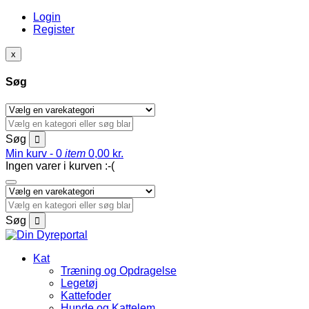
Login
Register
x
Søg
Søg
Min kurv -
0
item
0,00
kr.
Ingen varer i kurven :-(
Søg
Kat
Træning og Opdragelse
Legetøj
Kattefoder
Hunde og Kattelem