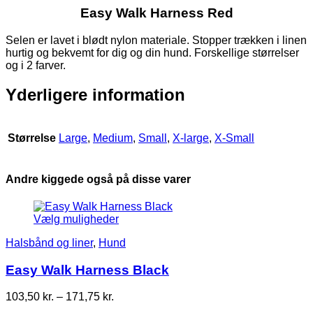
Easy Walk Harness Red
Selen er lavet i blødt nylon materiale. Stopper trækken i linen
hurtig og bekvemt for dig og din hund. Forskellige størrelser
og i 2 farver.
Yderligere information
Størrelse
Large
,
Medium
,
Small
,
X-large
,
X-Small
Andre kiggede også på disse varer
Vælg muligheder
Halsbånd og liner
,
Hund
Easy Walk Harness Black
Prisinterval:
103,50
kr.
–
171,75
kr.
103,50 kr.