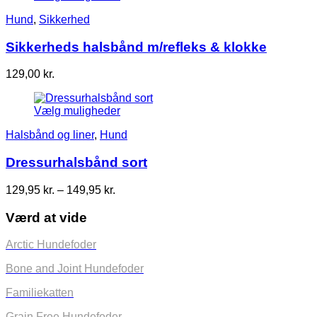
Hund
,
Sikkerhed
Sikkerheds halsbånd m/refleks & klokke
129,00
kr.
Vælg muligheder
Halsbånd og liner
,
Hund
Dressurhalsbånd sort
Prisinterval:
129,95
kr.
–
149,95
kr.
129,95 kr.
til
Værd at vide
149,95 kr.
Arctic Hundefoder
Bone and Joint Hundefoder
Familiekatten
Grain Free Hundefoder