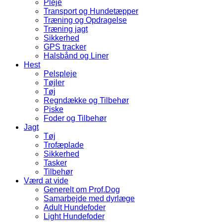
Pleje
Transport og Hundetæpper
Træning og Opdragelse
Træning jagt
Sikkerhed
GPS tracker
Halsbånd og Liner
Hest
Pelspleje
Tøjler
Tøj
Regndække og Tilbehør
Piske
Foder og Tilbehør
Jagt
Tøj
Trofæplade
Sikkerhed
Tasker
Tilbehør
Værd at vide
Generelt om Prof.Dog
Samarbejde med dyrlæge
Adult Hundefoder
Light Hundefoder