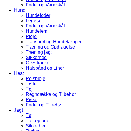
Foder og Vandskål
Hund
Hundefoder
Legetøj
Foder og Vandskål
Hundelem
Pleje
Transport og Hundetæpper
Træning og Opdragelse
Træning jagt
Sikkerhed
GPS tracker
Halsbånd og Liner
Hest
Pelspleje
Tøjler
Tøj
Regndække og Tilbehør
Piske
Foder og Tilbehør
Jagt
Tøj
Trofæplade
Sikkerhed