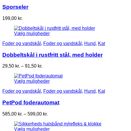
Sporseler
199,00
kr.
Vælg muligheder
Foder og vandskål
,
Foder og vandskål
,
Hund
,
Kat
Dobbeltskål i rustfritt stål, med holder
Prisinterval:
29,50
kr.
–
91,50
kr.
29,50 kr.
til
Vælg muligheder
91,50 kr.
Foder og vandskål
,
Foder og vandskål
,
Hund
,
Kat
PetPod foderautomat
Prisinterval:
585,00
kr.
–
599,00
kr.
585,00 kr.
til
Vælg muligheder
599,00 kr.