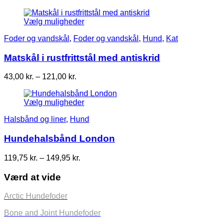
Vælg muligheder
Foder og vandskål
,
Foder og vandskål
,
Hund
,
Kat
Matskål i rustfrittstål med antiskrid
Prisinterval:
43,00
kr.
–
121,00
kr.
43,00 kr.
til
Vælg muligheder
121,00 kr.
Halsbånd og liner
,
Hund
Hundehalsbånd London
Prisinterval:
119,75
kr.
–
149,95
kr.
119,75 kr.
til
Værd at vide
149,95 kr.
Arctic Hundefoder
Bone and Joint Hundefoder