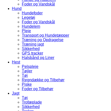
Foder og Vandskål
Hund
Hundefoder
Legetøj
Foder og Vandskål
Hundelem
Pleje
Transport og Hundetæpper
Træning og Opdragelse
Træning jagt
Sikkerhed
GPS tracker
Halsbånd og Liner
Hest
Pelspleje
Tøjler
Tøj
Regndække og Tilbehør
Piske
Foder og Tilbehør
Jagt
Tøj
Trofæplade
Sikkerhed