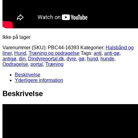
Ikke på lager
Varenummer (SKU):
PBC44-16393
Kategorier:
Halsbånd og
liner
,
Hund
,
Træning og opdragelse
Tags:
anti
,
anti-gø
,
antigø
,
din
,
Dindyreportal.dk
,
dyre
,
gø
,
hund
,
hunde
,
Opdragelse
,
portal
,
Træning
Beskrivelse
Yderligere information
Beskrivelse