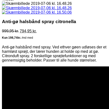
Anti-gø halsbånd spray citronella
Den
Den
999,95
kr.
794,95
kr.
oprindelige
aktuelle
pris
pris
var:
er:
Anti-gø halsbånd med spray. Ved ethver gøen udløses der et
999,95 kr..
794,95 kr..
harmløst sprøjt, der lærer hunden at holde op med at gø.
Citronduft spray. 2 forskellige sprøjtefunktioner og med
gennemsigtig beholder. Passer til alle hunde størrelser.