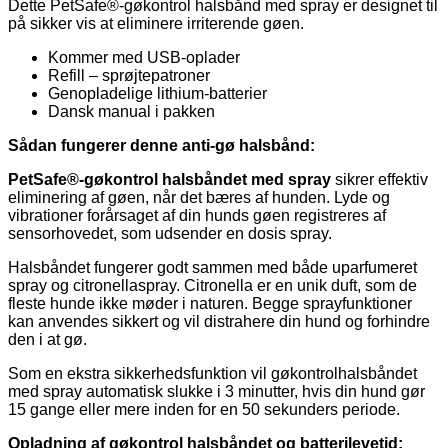
Dette PetSafe®-gøkontrol halsbånd med spray er designet til
på sikker vis at eliminere irriterende gøen.
Kommer med USB-oplader
Refill – sprøjtepatroner
Genopladelige lithium-batterier
Dansk manual i pakken
Sådan fungerer denne anti-gø halsbånd:
PetSafe®-gøkontrol halsbåndet med spray
sikrer effektiv
eliminering af gøen, når det bæres af hunden. Lyde og
vibrationer forårsaget af din hunds gøen registreres af
sensorhovedet, som udsender en dosis spray.
Halsbåndet fungerer godt sammen med både uparfumeret
spray og citronellaspray. Citronella er en unik duft, som de
fleste hunde ikke møder i naturen. Begge sprayfunktioner
kan anvendes sikkert og vil distrahere din hund og forhindre
den i at gø.
Som en ekstra sikkerhedsfunktion vil gøkontrolhalsbåndet
med spray automatisk slukke i 3 minutter, hvis din hund gør
15 gange eller mere inden for en 50 sekunders periode.
Opladning af gøkontrol halsbåndet og batterilevetid: