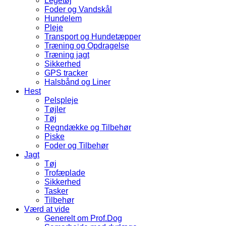
Legetøj
Foder og Vandskål
Hundelem
Pleje
Transport og Hundetæpper
Træning og Opdragelse
Træning jagt
Sikkerhed
GPS tracker
Halsbånd og Liner
Hest
Pelspleje
Tøjler
Tøj
Regndække og Tilbehør
Piske
Foder og Tilbehør
Jagt
Tøj
Trofæplade
Sikkerhed
Tasker
Tilbehør
Værd at vide
Generelt om Prof.Dog