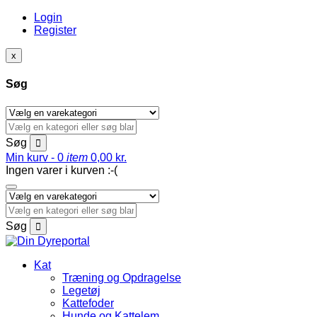
Login
Register
x
Søg
Søg
Min kurv -
0
item
0,00
kr.
Ingen varer i kurven :-(
Søg
Kat
Træning og Opdragelse
Legetøj
Kattefoder
Hunde og Kattelem