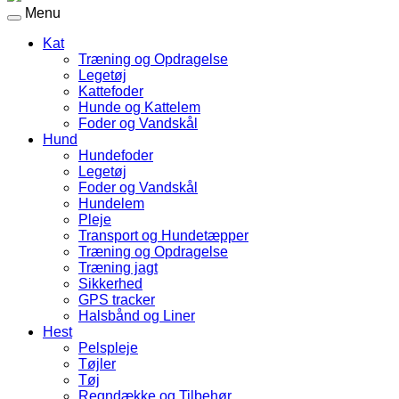
Menu
Kat
Træning og Opdragelse
Legetøj
Kattefoder
Hunde og Kattelem
Foder og Vandskål
Hund
Hundefoder
Legetøj
Foder og Vandskål
Hundelem
Pleje
Transport og Hundetæpper
Træning og Opdragelse
Træning jagt
Sikkerhed
GPS tracker
Halsbånd og Liner
Hest
Pelspleje
Tøjler
Tøj
Regndække og Tilbehør