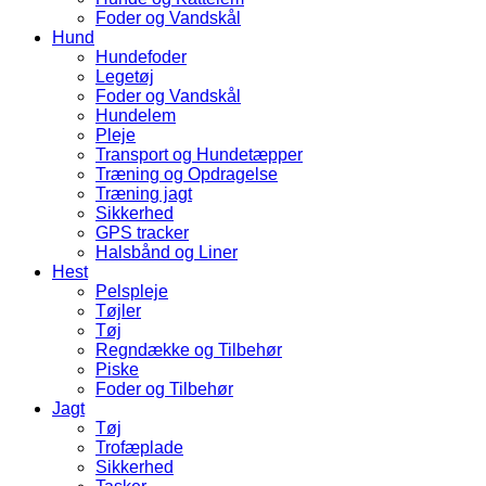
Foder og Vandskål
Hund
Hundefoder
Legetøj
Foder og Vandskål
Hundelem
Pleje
Transport og Hundetæpper
Træning og Opdragelse
Træning jagt
Sikkerhed
GPS tracker
Halsbånd og Liner
Hest
Pelspleje
Tøjler
Tøj
Regndække og Tilbehør
Piske
Foder og Tilbehør
Jagt
Tøj
Trofæplade
Sikkerhed