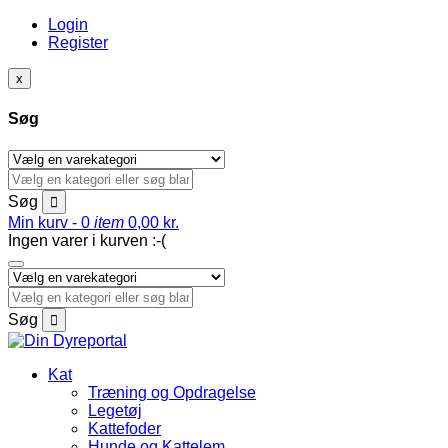
Login
Register
x
Søg
Søg
Min kurv -
0
item
0,00
kr.
Ingen varer i kurven :-(
Søg
Kat
Træning og Opdragelse
Legetøj
Kattefoder
Hunde og Kattelem