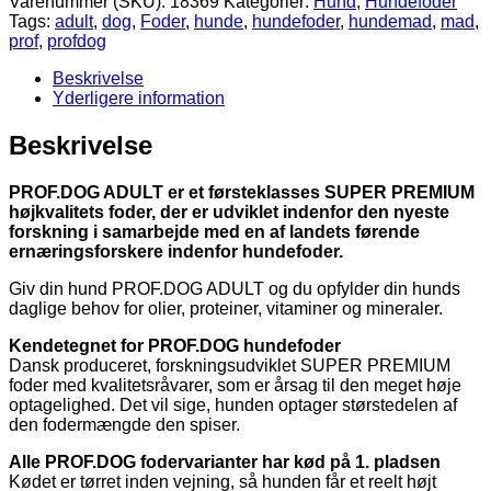
Varenummer (SKU):
18369
Kategorier:
Hund
,
Hundefoder
12
Tags:
adult
,
dog
,
Foder
,
hunde
,
hundefoder
,
hundemad
,
mad
,
kg
prof
,
profdog
antal
Beskrivelse
Yderligere information
Beskrivelse
PROF.DOG ADULT er et førsteklasses SUPER PREMIUM
højkvalitets foder, der er udviklet indenfor den nyeste
forskning i samarbejde med en af landets førende
ernæringsforskere indenfor hundefoder.
Giv din hund PROF.DOG ADULT og du opfylder din hunds
daglige behov for olier, proteiner, vitaminer og mineraler.
Kendetegnet for PROF.DOG hundefoder
Dansk produceret, forskningsudviklet SUPER PREMIUM
foder med kvalitetsråvarer, som er årsag til den meget høje
optagelighed. Det vil sige, hunden optager størstedelen af
den fodermængde den spiser.
Alle PROF.DOG fodervarianter har kød på 1. pladsen
Kødet er tørret inden vejning, så hunden får et reelt højt