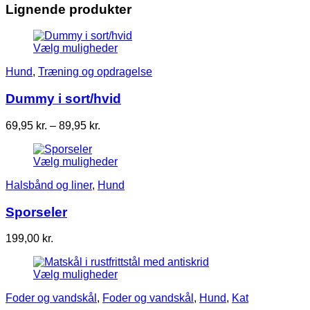
til
Lignende produkter
70,50 kr.
Vælg muligheder
Hund
,
Træning og opdragelse
Dummy i sort/hvid
Prisinterval:
69,95
kr.
–
89,95
kr.
69,95 kr.
til
Vælg muligheder
89,95 kr.
Halsbånd og liner
,
Hund
Sporseler
199,00
kr.
Vælg muligheder
Foder og vandskål
,
Foder og vandskål
,
Hund
,
Kat