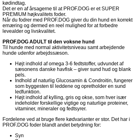
kødindtag.
Det er en af årsagerne til at PROF.DOG er et SUPER
PREMIUM højkvalitets foder.
Når du fodrer med PROF.DOG giver du din hund en korrekt
ernæring og dermed en reel mulighed for at forbedre
levealder og livskvalitet.
PROF.DOG ADULT til den voksne hund
Til hunde med normal aktivitetsniveau samt arbejdende
hunde udenfor arbejdssæson.
Højt indhold af omega 3-6 fedtstoffer, udvundet af
sæsonens danske havfisk – giver sund hud og blank
pels.
Indhold af naturlig Glucosamin & Condroitin, fungerer
som byggesten til leddene og opretholder en sund
ledfunktion.
Højt indhold af kylling, gris og okse, som hver især
indeholder forskellige vigtige og naturlige proteiner,
vitaminer, mineraler og fedtsyrer.
Fordelene ved at bruge flere kødvarianter er stor. Det har i
PROF.DOG foder blandt andet betydning for:
Syn