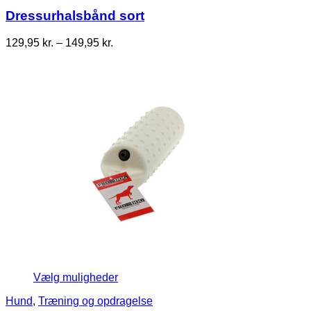
Dressurhalsbånd sort
Prisinterval:
129,95
kr.
–
149,95
kr.
129,95 kr.
til
149,95 kr.
Vælg muligheder
Hund
,
Træning og opdragelse