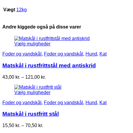
Vægt
12kg
Andre kiggede også på disse varer
Vælg muligheder
Foder og vandskål
,
Foder og vandskål
,
Hund
,
Kat
Matskål i rustfrittstål med antiskrid
Prisinterval:
43,00
kr.
–
121,00
kr.
43,00 kr.
til
Vælg muligheder
121,00 kr.
Foder og vandskål
,
Foder og vandskål
,
Hund
,
Kat
Matskål i rustfritt stål
Prisinterval:
15,50
kr.
–
70,50
kr.
15,50 kr.