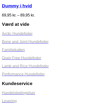
Dummy i hvid
Prisinterval:
69,95
kr.
–
89,95
kr.
69,95 kr.
til
Værd at vide
89,95 kr.
Arctic Hundefoder
Bone and Joint Hundefoder
Familiekatten
Grain Free Hundefoder
Lamb and Rice Hundefoder
Performance Hundefoder
Kundeservice
Handelsbetingelser
Levering