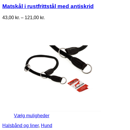
Matskål i rustfrittstål med antiskrid
Prisinterval:
43,00
kr.
–
121,00
kr.
43,00 kr.
til
121,00 kr.
Vælg muligheder
Halsbånd og liner
,
Hund