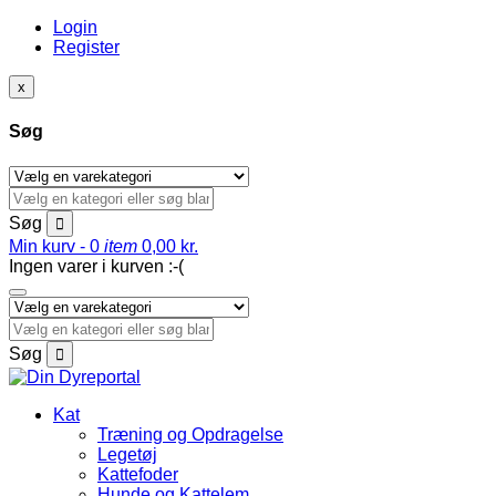
Login
Register
x
Søg
Søg
Min kurv -
0
item
0,00
kr.
Ingen varer i kurven :-(
Søg
Kat
Træning og Opdragelse
Legetøj
Kattefoder
Hunde og Kattelem