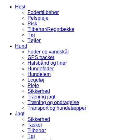
Hest
Foder/tilbehør
Pelspleje
Pisk
Tilbehør/Regndække
Tøj
Tøjler
Hund
Foder og vandskål
GPS tracker
Halsbånd og liner
Hundefoder
Hundelem
Legetøj
Pleje
Sikkerhed
Træning jagt
Træning og opdragelse
Transport og hundetæpper
Jagt
Sikkerhed
Tasker
Tilbehør
Tøj