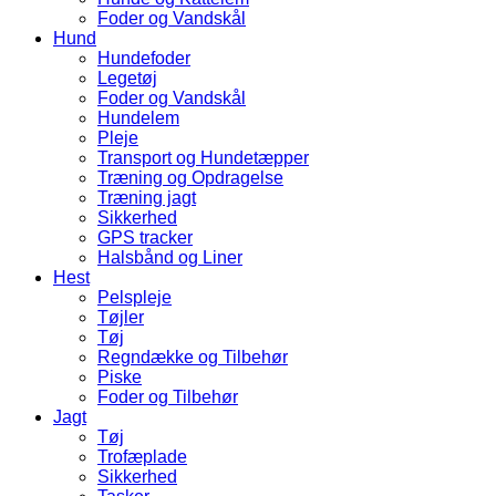
Foder og Vandskål
Hund
Hundefoder
Legetøj
Foder og Vandskål
Hundelem
Pleje
Transport og Hundetæpper
Træning og Opdragelse
Træning jagt
Sikkerhed
GPS tracker
Halsbånd og Liner
Hest
Pelspleje
Tøjler
Tøj
Regndække og Tilbehør
Piske
Foder og Tilbehør
Jagt
Tøj
Trofæplade
Sikkerhed