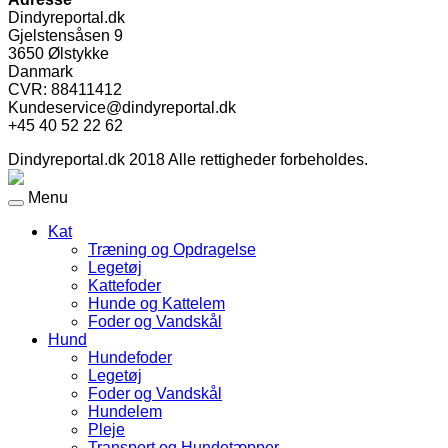
Dindyreportal.dk
Gjelstensåsen 9
3650 Ølstykke
Danmark
CVR: 88411412
Kundeservice@dindyreportal.dk
+45 40 52 22 62
Dindyreportal.dk 2018 Alle rettigheder forbeholdes.
Menu
Kat
Træning og Opdragelse
Legetøj
Kattefoder
Hunde og Kattelem
Foder og Vandskål
Hund
Hundefoder
Legetøj
Foder og Vandskål
Hundelem
Pleje
Transport og Hundetæpper