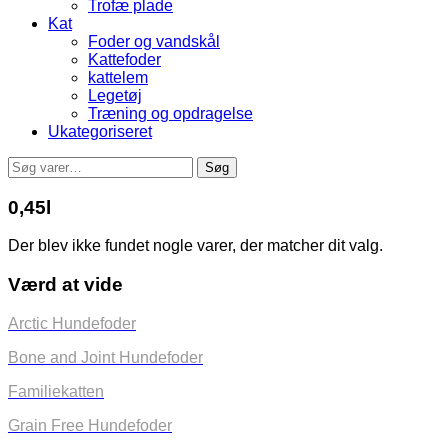
Trofæ plade
Kat
Foder og vandskål
Kattefoder
kattelem
Legetøj
Træning og opdragelse
Ukategoriseret
Søg
Søg
efter:
0,45l
Der blev ikke fundet nogle varer, der matcher dit valg.
Værd at vide
Arctic Hundefoder
Bone and Joint Hundefoder
Familiekatten
Grain Free Hundefoder