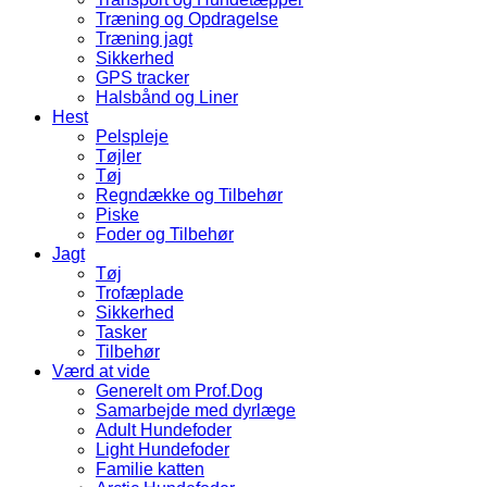
Træning og Opdragelse
Træning jagt
Sikkerhed
GPS tracker
Halsbånd og Liner
Hest
Pelspleje
Tøjler
Tøj
Regndække og Tilbehør
Piske
Foder og Tilbehør
Jagt
Tøj
Trofæplade
Sikkerhed
Tasker
Tilbehør
Værd at vide
Generelt om Prof.Dog
Samarbejde med dyrlæge
Adult Hundefoder
Light Hundefoder
Familie katten