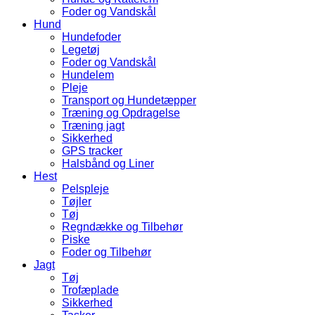
Foder og Vandskål
Hund
Hundefoder
Legetøj
Foder og Vandskål
Hundelem
Pleje
Transport og Hundetæpper
Træning og Opdragelse
Træning jagt
Sikkerhed
GPS tracker
Halsbånd og Liner
Hest
Pelspleje
Tøjler
Tøj
Regndække og Tilbehør
Piske
Foder og Tilbehør
Jagt
Tøj
Trofæplade
Sikkerhed