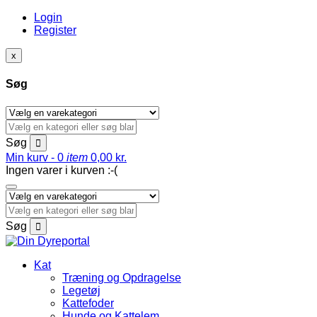
Login
Register
x
Søg
Søg
Min kurv -
0
item
0,00
kr.
Ingen varer i kurven :-(
Søg
Kat
Træning og Opdragelse
Legetøj
Kattefoder
Hunde og Kattelem