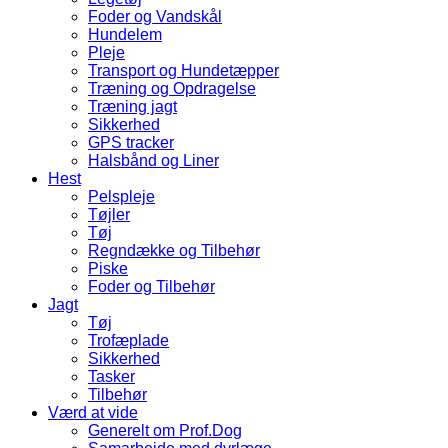
Foder og Vandskål
Hundelem
Pleje
Transport og Hundetæpper
Træning og Opdragelse
Træning jagt
Sikkerhed
GPS tracker
Halsbånd og Liner
Hest
Pelspleje
Tøjler
Tøj
Regndække og Tilbehør
Piske
Foder og Tilbehør
Jagt
Tøj
Trofæplade
Sikkerhed
Tasker
Tilbehør
Værd at vide
Generelt om Prof.Dog