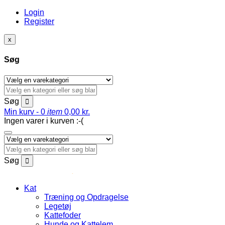
Login
Register
x
Søg
Søg
Min kurv -
0
item
0,00
kr.
Ingen varer i kurven :-(
Søg
Kat
Træning og Opdragelse
Legetøj
Kattefoder
Hunde og Kattelem