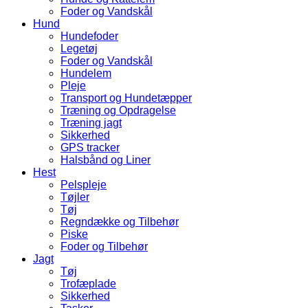
Foder og Vandskål
Hund
Hundefoder
Legetøj
Foder og Vandskål
Hundelem
Pleje
Transport og Hundetæpper
Træning og Opdragelse
Træning jagt
Sikkerhed
GPS tracker
Halsbånd og Liner
Hest
Pelspleje
Tøjler
Tøj
Regndække og Tilbehør
Piske
Foder og Tilbehør
Jagt
Tøj
Trofæplade
Sikkerhed