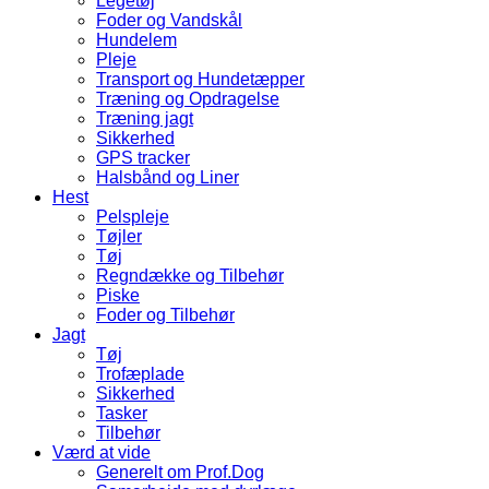
Legetøj
Foder og Vandskål
Hundelem
Pleje
Transport og Hundetæpper
Træning og Opdragelse
Træning jagt
Sikkerhed
GPS tracker
Halsbånd og Liner
Hest
Pelspleje
Tøjler
Tøj
Regndække og Tilbehør
Piske
Foder og Tilbehør
Jagt
Tøj
Trofæplade
Sikkerhed
Tasker
Tilbehør
Værd at vide
Generelt om Prof.Dog