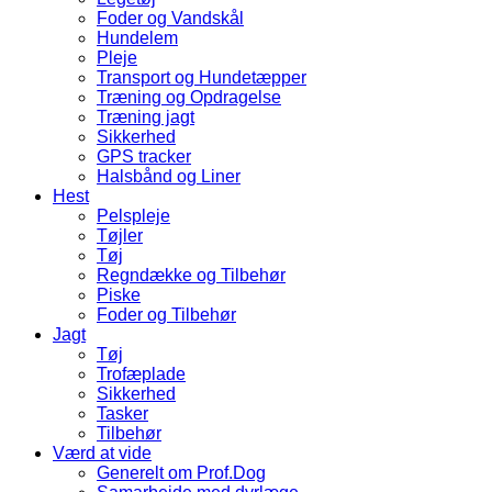
Foder og Vandskål
Hundelem
Pleje
Transport og Hundetæpper
Træning og Opdragelse
Træning jagt
Sikkerhed
GPS tracker
Halsbånd og Liner
Hest
Pelspleje
Tøjler
Tøj
Regndække og Tilbehør
Piske
Foder og Tilbehør
Jagt
Tøj
Trofæplade
Sikkerhed
Tasker
Tilbehør
Værd at vide
Generelt om Prof.Dog