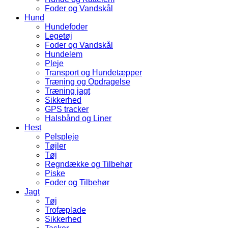
Foder og Vandskål
Hund
Hundefoder
Legetøj
Foder og Vandskål
Hundelem
Pleje
Transport og Hundetæpper
Træning og Opdragelse
Træning jagt
Sikkerhed
GPS tracker
Halsbånd og Liner
Hest
Pelspleje
Tøjler
Tøj
Regndække og Tilbehør
Piske
Foder og Tilbehør
Jagt
Tøj
Trofæplade
Sikkerhed