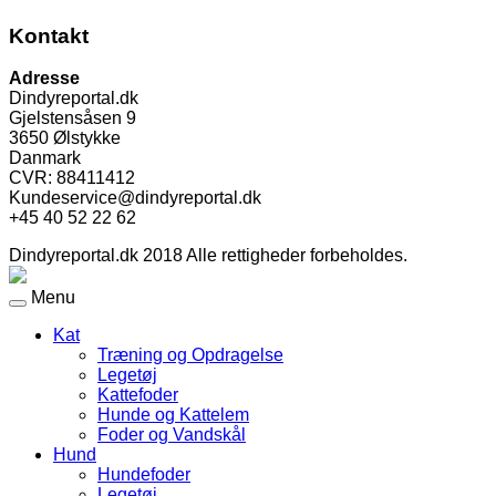
Kontakt
Adresse
Dindyreportal.dk
Gjelstensåsen 9
3650 Ølstykke
Danmark
CVR: 88411412
Kundeservice@dindyreportal.dk
+45 40 52 22 62
Dindyreportal.dk 2018 Alle rettigheder forbeholdes.
Menu
Kat
Træning og Opdragelse
Legetøj
Kattefoder
Hunde og Kattelem
Foder og Vandskål
Hund
Hundefoder
Legetøj