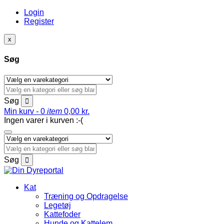
Login
Register
x
Søg
Søg
Min kurv -
0
item
0,00
kr.
Ingen varer i kurven :-(
Søg
Kat
Træning og Opdragelse
Legetøj
Kattefoder
Hunde og Kattelem