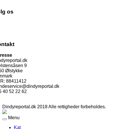
lg os
ntakt
resse
dyreportal.dk
elstensåsen 9
50 Ølstykke
nmark
R: 88411412
ndeservice@dindyreportal.dk
5 40 52 22 62
Dindyreportal.dk 2018 Alle rettigheder forbeholdes.
Menu
Kat