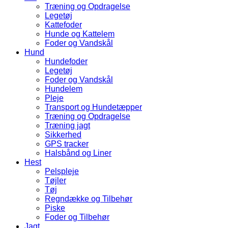
Træning og Opdragelse
Legetøj
Kattefoder
Hunde og Kattelem
Foder og Vandskål
Hund
Hundefoder
Legetøj
Foder og Vandskål
Hundelem
Pleje
Transport og Hundetæpper
Træning og Opdragelse
Træning jagt
Sikkerhed
GPS tracker
Halsbånd og Liner
Hest
Pelspleje
Tøjler
Tøj
Regndække og Tilbehør
Piske
Foder og Tilbehør
Jagt