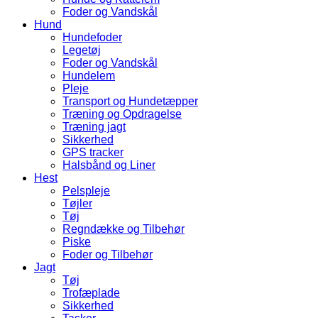
Foder og Vandskål
Hund
Hundefoder
Legetøj
Foder og Vandskål
Hundelem
Pleje
Transport og Hundetæpper
Træning og Opdragelse
Træning jagt
Sikkerhed
GPS tracker
Halsbånd og Liner
Hest
Pelspleje
Tøjler
Tøj
Regndække og Tilbehør
Piske
Foder og Tilbehør
Jagt
Tøj
Trofæplade
Sikkerhed