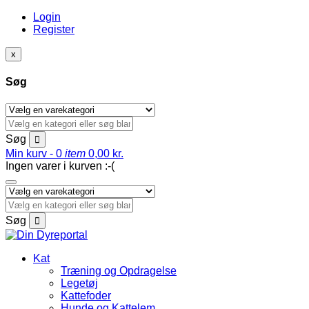
Login
Register
x
Søg
Søg
Min kurv -
0
item
0,00
kr.
Ingen varer i kurven :-(
Søg
Kat
Træning og Opdragelse
Legetøj
Kattefoder
Hunde og Kattelem