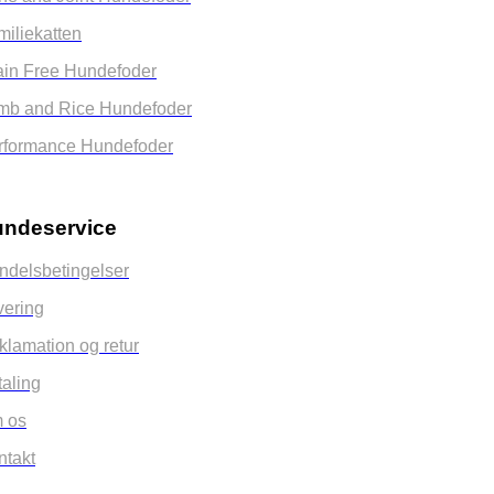
miliekatten
ain Free Hundefoder
mb and Rice Hundefoder
rformance Hundefoder
ndeservice
ndelsbetingelser
vering
klamation og retur
taling
 os
ntakt